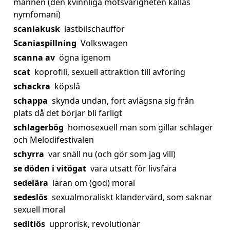
mannen (den kvinnliga motsvarigheten kallas
nymfomani)
scaniakusk
lastbilschaufför
Scaniaspillning
Volkswagen
scanna av
ögna igenom
scat
koprofili, sexuell attraktion till avföring
schackra
köpslå
schappa
skynda undan, fort avlägsna sig från
plats då det börjar bli farligt
schlagerbög
homosexuell man som gillar schlager
och Melodifestivalen
schyrra
var snäll nu (och gör som jag vill)
se döden i vitögat
vara utsatt för livsfara
sedelära
läran om (god) moral
sedeslös
sexualmoraliskt klandervärd, som saknar
sexuell moral
seditiös
upprorisk, revolutionär