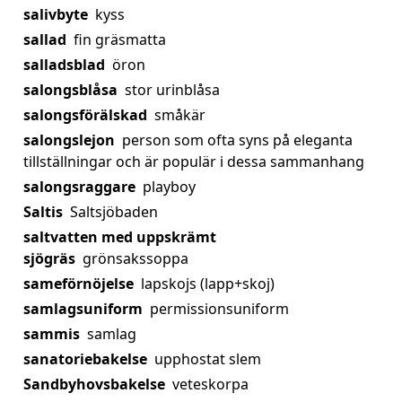
salivbyte
kyss
sallad
fin gräsmatta
salladsblad
öron
salongsblåsa
stor urinblåsa
salongsförälskad
småkär
salongslejon
person som ofta syns på eleganta
tillställningar och är populär i dessa sammanhang
salongsraggare
playboy
Saltis
Saltsjöbaden
saltvatten med uppskrämt
sjögräs
grönsakssoppa
sameförnöjelse
lapskojs (lapp+skoj)
samlagsuniform
permissionsuniform
sammis
samlag
sanatoriebakelse
upphostat slem
Sandbyhovsbakelse
veteskorpa