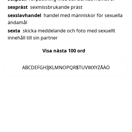
sexpräst
sexmissbrukande präst
sexslavhandel
handel med människor för sexuella
ändamål
sexta
skicka meddelande och foto med sexuellt
innehåll till sin partner
Visa nästa
100
ord
A
B
C
D
E
F
G
H
I
J
K
L
M
N
O
P
Q
R
S
T
U
V
W
X
Y
Z
Å
Ä
Ö