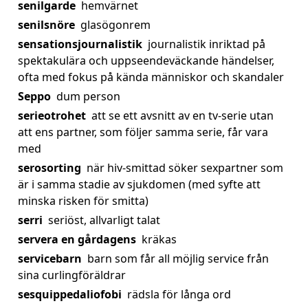
senilgarde
hemvärnet
senilsnöre
glasögonrem
sensationsjournalistik
journalistik inriktad på
spektakulära och uppseendeväckande händelser,
ofta med fokus på kända människor och skandaler
Seppo
dum person
serieotrohet
att se ett avsnitt av en tv-serie utan
att ens partner, som följer samma serie, får vara
med
serosorting
när hiv-smittad söker sexpartner som
är i samma stadie av sjukdomen (med syfte att
minska risken för smitta)
serri
seriöst, allvarligt talat
servera en gårdagens
kräkas
servicebarn
barn som får all möjlig service från
sina curlingföräldrar
sesquippedaliofobi
rädsla för långa ord