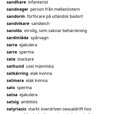
sandhare
infanterist
sandneger
person från mellanöstern
sandorm
förförare på utländsk badort
sandvikare
sandwich
sanslös
otrolig, som saknar behärskning
sardinlåda
spårvagn
sarra
ejakulera
sarre
sperma
sate
stackare
sathund
usel människa
satkärring
elak kvinna
satmara
elak kvinna
sats
sperma
satsa
ejakulera
satsig
ambitiös
satyriasis
starkt överdriven sexualdrift hos