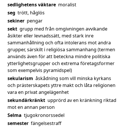
sedlighetens väktare
moralist
seg
trött, håglös
sekiner
pengar
sekt
grupp med från omgivningen avvikande
åsikter eller levnadssätt, med stark inre
sammanhållning och ofta intolerans mot andra
grupper, särskilt i religiösa sammanhang (termen
används även för att beteckna mindre politiska
ytterlighetsgrupper och extrema företagsformer
som exempelvis pyramidspel)
sekularism
åskådning som vill minska kyrkans
och prästerskapets yttre makt och låta religionen
vara en privat angelägenhet
sekundärkränkt
upprörd av en kränkning riktad
mot en annan person
Selma
tjugokronorssedel
semester
fängelsestraff