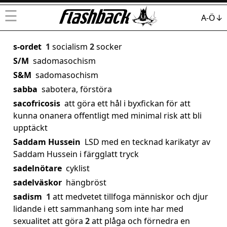
☰
A-Ö↓
s-ordet
1
socialism
2
socker
S/M
sadomasochism
S&M
sadomasochism
sabba
sabotera, förstöra
sacofricosis
att göra ett hål i byxfickan för att
kunna onanera offentligt med minimal risk att bli
upptäckt
Saddam Hussein
LSD med en tecknad karikatyr av
Saddam Hussein i färgglatt tryck
sadelnötare
cyklist
sadelväskor
hängbröst
sadism
1
att medvetet tillfoga människor och djur
lidande i ett sammanhang som inte har med
sexualitet att göra
2
att plåga och förnedra en