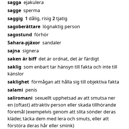
sagga
ejakulera
sagge
sperma
saggig
1
dålig, risig
2
tjatig
sagoberättare
lögnaktig person
sagostund
förhör
Sahara-pjäxor
sandaler
sajna
signera
saken är biff
det är ordnat, det är färdigt
saklig
som enbart tar hänsyn till fakta och inte till
känslor
saklighet
förmågan att hålla sig till objektiva fakta
salami
penis
saliromani
sexuellt upphetsad av att smutsa ner
en (oftast) attraktiv person eller skada tillhörande
föremål (exempelvis genom att slita sönder deras
kläder, täcka dem med lera och smuts, eller att
förstöra deras hår eller smink)