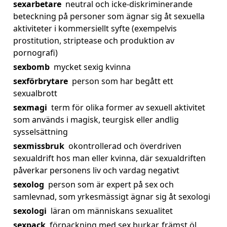
sexarbetare
neutral och icke-diskriminerande
beteckning på personer som ägnar sig åt sexuella
aktiviteter i kommersiellt syfte (exempelvis
prostitution, striptease och produktion av
pornografi)
sexbomb
mycket sexig kvinna
sexförbrytare
person som har begått ett
sexualbrott
sexmagi
term för olika former av sexuell aktivitet
som används i magisk, teurgisk eller andlig
sysselsättning
sexmissbruk
okontrollerad och överdriven
sexualdrift hos man eller kvinna, där sexualdriften
påverkar personens liv och vardag negativt
sexolog
person som är expert på sex och
samlevnad, som yrkesmässigt ägnar sig åt sexologi
sexologi
läran om människans sexualitet
sexpack
förpackning med sex burkar, främst öl