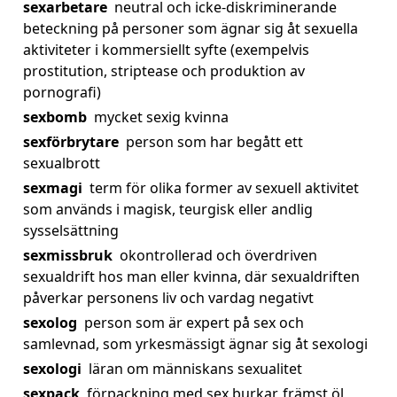
sexarbetare
neutral och icke-diskriminerande
beteckning på personer som ägnar sig åt sexuella
aktiviteter i kommersiellt syfte (exempelvis
prostitution, striptease och produktion av
pornografi)
sexbomb
mycket sexig kvinna
sexförbrytare
person som har begått ett
sexualbrott
sexmagi
term för olika former av sexuell aktivitet
som används i magisk, teurgisk eller andlig
sysselsättning
sexmissbruk
okontrollerad och överdriven
sexualdrift hos man eller kvinna, där sexualdriften
påverkar personens liv och vardag negativt
sexolog
person som är expert på sex och
samlevnad, som yrkesmässigt ägnar sig åt sexologi
sexologi
läran om människans sexualitet
sexpack
förpackning med sex burkar, främst öl