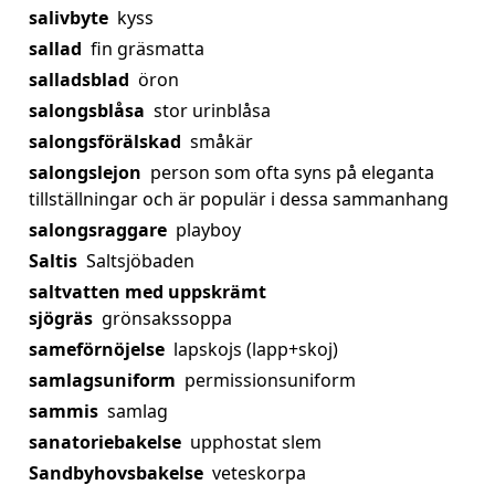
salivbyte
kyss
sallad
fin gräsmatta
salladsblad
öron
salongsblåsa
stor urinblåsa
salongsförälskad
småkär
salongslejon
person som ofta syns på eleganta
tillställningar och är populär i dessa sammanhang
salongsraggare
playboy
Saltis
Saltsjöbaden
saltvatten med uppskrämt
sjögräs
grönsakssoppa
sameförnöjelse
lapskojs (lapp+skoj)
samlagsuniform
permissionsuniform
sammis
samlag
sanatoriebakelse
upphostat slem
Sandbyhovsbakelse
veteskorpa