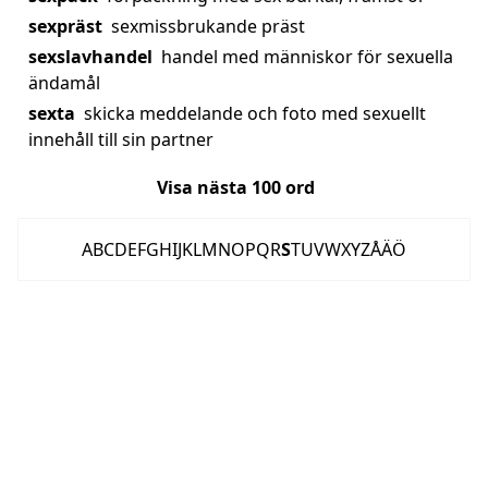
sexpräst
sexmissbrukande präst
sexslavhandel
handel med människor för sexuella
ändamål
sexta
skicka meddelande och foto med sexuellt
innehåll till sin partner
Visa nästa
100
ord
A
B
C
D
E
F
G
H
I
J
K
L
M
N
O
P
Q
R
S
T
U
V
W
X
Y
Z
Å
Ä
Ö