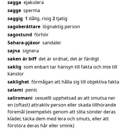
sagga
ejakulera
sagge
sperma
saggig
1
dålig, risig
2
tjatig
sagoberättare
lögnaktig person
sagostund
förhör
Sahara-pjäxor
sandaler
sajna
signera
saken är biff
det är ordnat, det är färdigt
saklig
som enbart tar hänsyn till fakta och inte till
känslor
saklighet
förmågan att hålla sig till objektiva fakta
salami
penis
saliromani
sexuellt upphetsad av att smutsa ner
en (oftast) attraktiv person eller skada tillhörande
föremål (exempelvis genom att slita sönder deras
kläder, täcka dem med lera och smuts, eller att
förstöra deras hår eller smink)