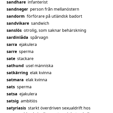
sandhare
infanterist
sandneger
person från mellanöstern
sandorm
förförare på utländsk badort
sandvikare
sandwich
sanslös
otrolig, som saknar behärskning
sardinlåda
spårvagn
sarra
ejakulera
sarre
sperma
sate
stackare
sathund
usel människa
satkärring
elak kvinna
satmara
elak kvinna
sats
sperma
satsa
ejakulera
satsig
ambitiös
satyriasis
starkt överdriven sexualdrift hos