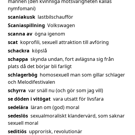
mannen (den kvinnliga motsvarigheten kallas
nymfomani)
scaniakusk
lastbilschaufför
Scaniaspillning
Volkswagen
scanna av
ögna igenom
scat
koprofili, sexuell attraktion till avföring
schackra
köpslå
schappa
skynda undan, fort avlägsna sig från
plats då det börjar bli farligt
schlagerbög
homosexuell man som gillar schlager
och Melodifestivalen
schyrra
var snäll nu (och gör som jag vill)
se döden i vitögat
vara utsatt för livsfara
sedelära
läran om (god) moral
sedeslös
sexualmoraliskt klandervärd, som saknar
sexuell moral
seditiös
upprorisk, revolutionär