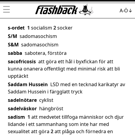
☰
A-Ö↓
s-ordet
1
socialism
2
socker
S/M
sadomasochism
S&M
sadomasochism
sabba
sabotera, förstöra
sacofricosis
att göra ett hål i byxfickan för att
kunna onanera offentligt med minimal risk att bli
upptäckt
Saddam Hussein
LSD med en tecknad karikatyr av
Saddam Hussein i färgglatt tryck
sadelnötare
cyklist
sadelväskor
hängbröst
sadism
1
att medvetet tillfoga människor och djur
lidande i ett sammanhang som inte har med
sexualitet att göra
2
att plåga och förnedra en