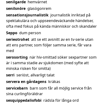
senilgarde
hemvärnet
senilsnöre
glasögonrem
sensationsjournalistik
journalistik inriktad på
spektakulära och uppseendeväckande händelser,
ofta med fokus på kända människor och skandaler
Seppo
dum person
serieotrohet
att se ett avsnitt av en tv-serie utan
att ens partner, som följer samma serie, får vara
med
serosorting
när hiv-smittad söker sexpartner som
är i samma stadie av sjukdomen (med syfte att
minska risken för smitta)
serri
seriöst, allvarligt talat
servera en gårdagens
kräkas
servicebarn
barn som får all möjlig service från
sina curlingföräldrar
sesquippedaliofobi
rädsla för långa ord