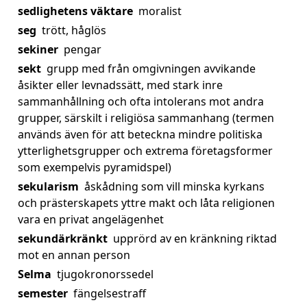
sedlighetens väktare
moralist
seg
trött, håglös
sekiner
pengar
sekt
grupp med från omgivningen avvikande
åsikter eller levnadssätt, med stark inre
sammanhållning och ofta intolerans mot andra
grupper, särskilt i religiösa sammanhang (termen
används även för att beteckna mindre politiska
ytterlighetsgrupper och extrema företagsformer
som exempelvis pyramidspel)
sekularism
åskådning som vill minska kyrkans
och prästerskapets yttre makt och låta religionen
vara en privat angelägenhet
sekundärkränkt
upprörd av en kränkning riktad
mot en annan person
Selma
tjugokronorssedel
semester
fängelsestraff