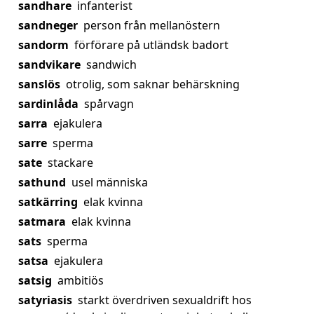
sandhare
infanterist
sandneger
person från mellanöstern
sandorm
förförare på utländsk badort
sandvikare
sandwich
sanslös
otrolig, som saknar behärskning
sardinlåda
spårvagn
sarra
ejakulera
sarre
sperma
sate
stackare
sathund
usel människa
satkärring
elak kvinna
satmara
elak kvinna
sats
sperma
satsa
ejakulera
satsig
ambitiös
satyriasis
starkt överdriven sexualdrift hos