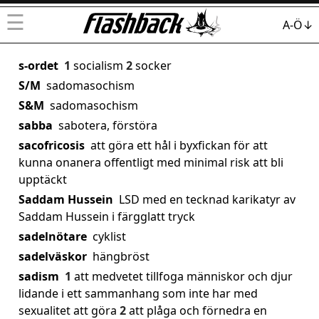
☰
A-Ö↓
s-ordet
1
socialism
2
socker
S/M
sadomasochism
S&M
sadomasochism
sabba
sabotera, förstöra
sacofricosis
att göra ett hål i byxfickan för att
kunna onanera offentligt med minimal risk att bli
upptäckt
Saddam Hussein
LSD med en tecknad karikatyr av
Saddam Hussein i färgglatt tryck
sadelnötare
cyklist
sadelväskor
hängbröst
sadism
1
att medvetet tillfoga människor och djur
lidande i ett sammanhang som inte har med
sexualitet att göra
2
att plåga och förnedra en