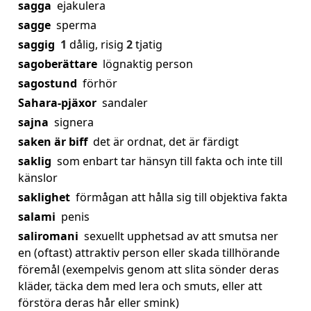
sagga
ejakulera
sagge
sperma
saggig
1
dålig, risig
2
tjatig
sagoberättare
lögnaktig person
sagostund
förhör
Sahara-pjäxor
sandaler
sajna
signera
saken är biff
det är ordnat, det är färdigt
saklig
som enbart tar hänsyn till fakta och inte till
känslor
saklighet
förmågan att hålla sig till objektiva fakta
salami
penis
saliromani
sexuellt upphetsad av att smutsa ner
en (oftast) attraktiv person eller skada tillhörande
föremål (exempelvis genom att slita sönder deras
kläder, täcka dem med lera och smuts, eller att
förstöra deras hår eller smink)