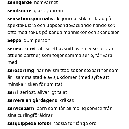
senilgarde
hemvärnet
senilsnöre
glasögonrem
sensationsjournalistik
journalistik inriktad på
spektakulära och uppseendeväckande händelser,
ofta med fokus på kända människor och skandaler
Seppo
dum person
serieotrohet
att se ett avsnitt av en tv-serie utan
att ens partner, som följer samma serie, får vara
med
serosorting
när hiv-smittad söker sexpartner som
är i samma stadie av sjukdomen (med syfte att
minska risken för smitta)
serri
seriöst, allvarligt talat
servera en gårdagens
kräkas
servicebarn
barn som får all möjlig service från
sina curlingföräldrar
sesquippedaliofobi
rädsla för långa ord