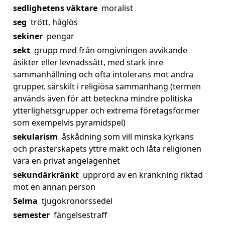
sedlighetens väktare
moralist
seg
trött, håglös
sekiner
pengar
sekt
grupp med från omgivningen avvikande
åsikter eller levnadssätt, med stark inre
sammanhållning och ofta intolerans mot andra
grupper, särskilt i religiösa sammanhang (termen
används även för att beteckna mindre politiska
ytterlighetsgrupper och extrema företagsformer
som exempelvis pyramidspel)
sekularism
åskådning som vill minska kyrkans
och prästerskapets yttre makt och låta religionen
vara en privat angelägenhet
sekundärkränkt
upprörd av en kränkning riktad
mot en annan person
Selma
tjugokronorssedel
semester
fängelsestraff