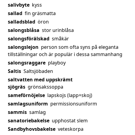
salivbyte
kyss
sallad
fin gräsmatta
salladsblad
öron
salongsblåsa
stor urinblåsa
salongsförälskad
småkär
salongslejon
person som ofta syns på eleganta
tillställningar och är populär i dessa sammanhang
salongsraggare
playboy
Saltis
Saltsjöbaden
saltvatten med uppskrämt
sjögräs
grönsakssoppa
sameförnöjelse
lapskojs (lapp+skoj)
samlagsuniform
permissionsuniform
sammis
samlag
sanatoriebakelse
upphostat slem
Sandbyhovsbakelse
veteskorpa