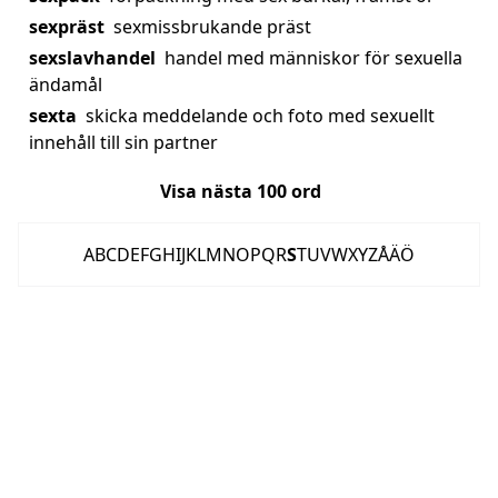
sexpräst
sexmissbrukande präst
sexslavhandel
handel med människor för sexuella
ändamål
sexta
skicka meddelande och foto med sexuellt
innehåll till sin partner
Visa nästa
100
ord
A
B
C
D
E
F
G
H
I
J
K
L
M
N
O
P
Q
R
S
T
U
V
W
X
Y
Z
Å
Ä
Ö