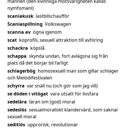
mannen (den kvinnliga motsvarigheten kallas
nymfomani)
scaniakusk
lastbilschaufför
Scaniaspillning
Volkswagen
scanna av
ögna igenom
scat
koprofili, sexuell attraktion till avföring
schackra
köpslå
schappa
skynda undan, fort avlägsna sig från
plats då det börjar bli farligt
schlagerbög
homosexuell man som gillar schlager
och Melodifestivalen
schyrra
var snäll nu (och gör som jag vill)
se döden i vitögat
vara utsatt för livsfara
sedelära
läran om (god) moral
sedeslös
sexualmoraliskt klandervärd, som saknar
sexuell moral
seditiös
upprorisk, revolutionär