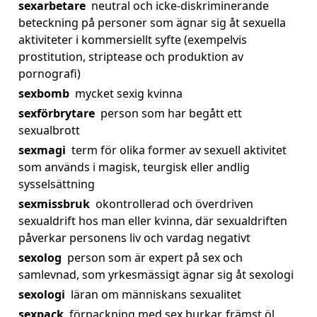
sexarbetare
neutral och icke-diskriminerande
beteckning på personer som ägnar sig åt sexuella
aktiviteter i kommersiellt syfte (exempelvis
prostitution, striptease och produktion av
pornografi)
sexbomb
mycket sexig kvinna
sexförbrytare
person som har begått ett
sexualbrott
sexmagi
term för olika former av sexuell aktivitet
som används i magisk, teurgisk eller andlig
sysselsättning
sexmissbruk
okontrollerad och överdriven
sexualdrift hos man eller kvinna, där sexualdriften
påverkar personens liv och vardag negativt
sexolog
person som är expert på sex och
samlevnad, som yrkesmässigt ägnar sig åt sexologi
sexologi
läran om människans sexualitet
sexpack
förpackning med sex burkar, främst öl