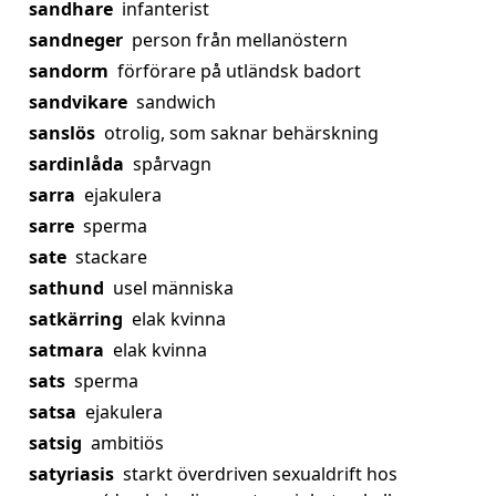
sandhare
infanterist
sandneger
person från mellanöstern
sandorm
förförare på utländsk badort
sandvikare
sandwich
sanslös
otrolig, som saknar behärskning
sardinlåda
spårvagn
sarra
ejakulera
sarre
sperma
sate
stackare
sathund
usel människa
satkärring
elak kvinna
satmara
elak kvinna
sats
sperma
satsa
ejakulera
satsig
ambitiös
satyriasis
starkt överdriven sexualdrift hos