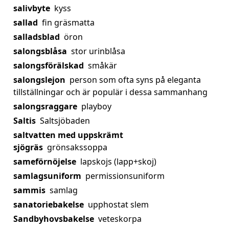
salivbyte
kyss
sallad
fin gräsmatta
salladsblad
öron
salongsblåsa
stor urinblåsa
salongsförälskad
småkär
salongslejon
person som ofta syns på eleganta
tillställningar och är populär i dessa sammanhang
salongsraggare
playboy
Saltis
Saltsjöbaden
saltvatten med uppskrämt
sjögräs
grönsakssoppa
sameförnöjelse
lapskojs (lapp+skoj)
samlagsuniform
permissionsuniform
sammis
samlag
sanatoriebakelse
upphostat slem
Sandbyhovsbakelse
veteskorpa