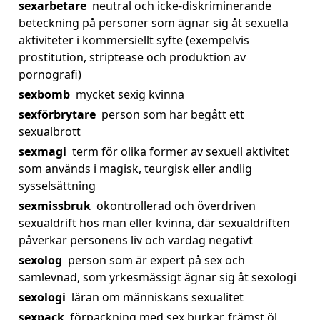
sexarbetare
neutral och icke-diskriminerande
beteckning på personer som ägnar sig åt sexuella
aktiviteter i kommersiellt syfte (exempelvis
prostitution, striptease och produktion av
pornografi)
sexbomb
mycket sexig kvinna
sexförbrytare
person som har begått ett
sexualbrott
sexmagi
term för olika former av sexuell aktivitet
som används i magisk, teurgisk eller andlig
sysselsättning
sexmissbruk
okontrollerad och överdriven
sexualdrift hos man eller kvinna, där sexualdriften
påverkar personens liv och vardag negativt
sexolog
person som är expert på sex och
samlevnad, som yrkesmässigt ägnar sig åt sexologi
sexologi
läran om människans sexualitet
sexpack
förpackning med sex burkar, främst öl