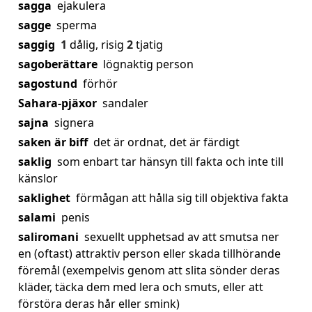
sagga
ejakulera
sagge
sperma
saggig
1
dålig, risig
2
tjatig
sagoberättare
lögnaktig person
sagostund
förhör
Sahara-pjäxor
sandaler
sajna
signera
saken är biff
det är ordnat, det är färdigt
saklig
som enbart tar hänsyn till fakta och inte till
känslor
saklighet
förmågan att hålla sig till objektiva fakta
salami
penis
saliromani
sexuellt upphetsad av att smutsa ner
en (oftast) attraktiv person eller skada tillhörande
föremål (exempelvis genom att slita sönder deras
kläder, täcka dem med lera och smuts, eller att
förstöra deras hår eller smink)