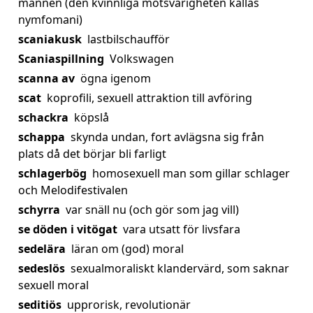
mannen (den kvinnliga motsvarigheten kallas
nymfomani)
scaniakusk
lastbilschaufför
Scaniaspillning
Volkswagen
scanna av
ögna igenom
scat
koprofili, sexuell attraktion till avföring
schackra
köpslå
schappa
skynda undan, fort avlägsna sig från
plats då det börjar bli farligt
schlagerbög
homosexuell man som gillar schlager
och Melodifestivalen
schyrra
var snäll nu (och gör som jag vill)
se döden i vitögat
vara utsatt för livsfara
sedelära
läran om (god) moral
sedeslös
sexualmoraliskt klandervärd, som saknar
sexuell moral
seditiös
upprorisk, revolutionär