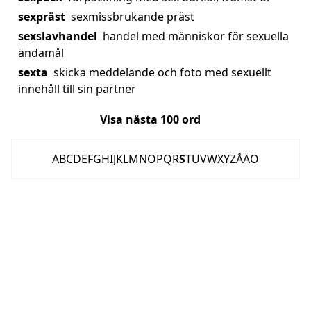
sexpräst
sexmissbrukande präst
sexslavhandel
handel med människor för sexuella
ändamål
sexta
skicka meddelande och foto med sexuellt
innehåll till sin partner
Visa nästa
100
ord
A
B
C
D
E
F
G
H
I
J
K
L
M
N
O
P
Q
R
S
T
U
V
W
X
Y
Z
Å
Ä
Ö