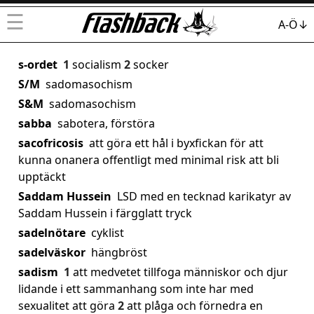
☰
A-Ö↓
s-ordet
1
socialism
2
socker
S/M
sadomasochism
S&M
sadomasochism
sabba
sabotera, förstöra
sacofricosis
att göra ett hål i byxfickan för att
kunna onanera offentligt med minimal risk att bli
upptäckt
Saddam Hussein
LSD med en tecknad karikatyr av
Saddam Hussein i färgglatt tryck
sadelnötare
cyklist
sadelväskor
hängbröst
sadism
1
att medvetet tillfoga människor och djur
lidande i ett sammanhang som inte har med
sexualitet att göra
2
att plåga och förnedra en