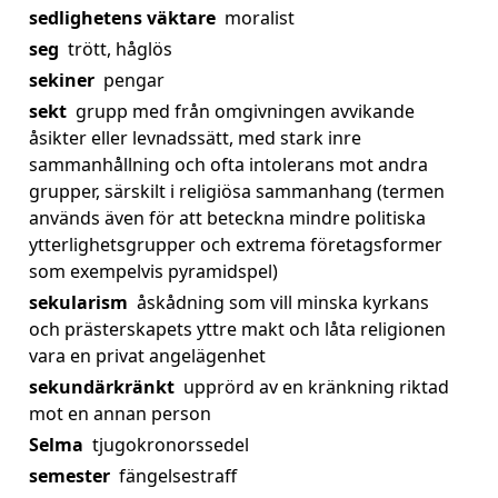
sedlighetens väktare
moralist
seg
trött, håglös
sekiner
pengar
sekt
grupp med från omgivningen avvikande
åsikter eller levnadssätt, med stark inre
sammanhållning och ofta intolerans mot andra
grupper, särskilt i religiösa sammanhang (termen
används även för att beteckna mindre politiska
ytterlighetsgrupper och extrema företagsformer
som exempelvis pyramidspel)
sekularism
åskådning som vill minska kyrkans
och prästerskapets yttre makt och låta religionen
vara en privat angelägenhet
sekundärkränkt
upprörd av en kränkning riktad
mot en annan person
Selma
tjugokronorssedel
semester
fängelsestraff