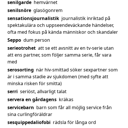
senilgarde
hemvärnet
senilsnöre
glasögonrem
sensationsjournalistik
journalistik inriktad på
spektakulära och uppseendeväckande händelser,
ofta med fokus på kända människor och skandaler
Seppo
dum person
serieotrohet
att se ett avsnitt av en tv-serie utan
att ens partner, som följer samma serie, får vara
med
serosorting
när hiv-smittad söker sexpartner som
är i samma stadie av sjukdomen (med syfte att
minska risken för smitta)
serri
seriöst, allvarligt talat
servera en gårdagens
kräkas
servicebarn
barn som får all möjlig service från
sina curlingföräldrar
sesquippedaliofobi
rädsla för långa ord