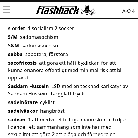
☰
A-Ö↓
s-ordet
1
socialism
2
socker
S/M
sadomasochism
S&M
sadomasochism
sabba
sabotera, förstöra
sacofricosis
att göra ett hål i byxfickan för att
kunna onanera offentligt med minimal risk att bli
upptäckt
Saddam Hussein
LSD med en tecknad karikatyr av
Saddam Hussein i färgglatt tryck
sadelnötare
cyklist
sadelväskor
hängbröst
sadism
1
att medvetet tillfoga människor och djur
lidande i ett sammanhang som inte har med
sexualitet att göra
2
att plåga och förnedra en