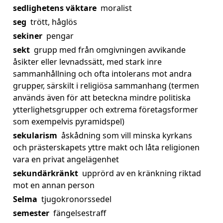
sedlighetens väktare
moralist
seg
trött, håglös
sekiner
pengar
sekt
grupp med från omgivningen avvikande
åsikter eller levnadssätt, med stark inre
sammanhållning och ofta intolerans mot andra
grupper, särskilt i religiösa sammanhang (termen
används även för att beteckna mindre politiska
ytterlighetsgrupper och extrema företagsformer
som exempelvis pyramidspel)
sekularism
åskådning som vill minska kyrkans
och prästerskapets yttre makt och låta religionen
vara en privat angelägenhet
sekundärkränkt
upprörd av en kränkning riktad
mot en annan person
Selma
tjugokronorssedel
semester
fängelsestraff