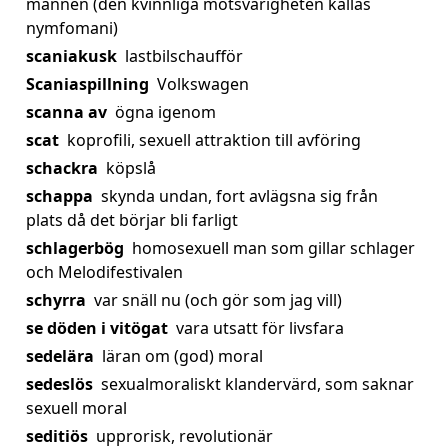
mannen (den kvinnliga motsvarigheten kallas
nymfomani)
scaniakusk
lastbilschaufför
Scaniaspillning
Volkswagen
scanna av
ögna igenom
scat
koprofili, sexuell attraktion till avföring
schackra
köpslå
schappa
skynda undan, fort avlägsna sig från
plats då det börjar bli farligt
schlagerbög
homosexuell man som gillar schlager
och Melodifestivalen
schyrra
var snäll nu (och gör som jag vill)
se döden i vitögat
vara utsatt för livsfara
sedelära
läran om (god) moral
sedeslös
sexualmoraliskt klandervärd, som saknar
sexuell moral
seditiös
upprorisk, revolutionär