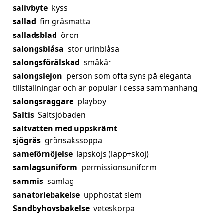
salivbyte
kyss
sallad
fin gräsmatta
salladsblad
öron
salongsblåsa
stor urinblåsa
salongsförälskad
småkär
salongslejon
person som ofta syns på eleganta
tillställningar och är populär i dessa sammanhang
salongsraggare
playboy
Saltis
Saltsjöbaden
saltvatten med uppskrämt
sjögräs
grönsakssoppa
sameförnöjelse
lapskojs (lapp+skoj)
samlagsuniform
permissionsuniform
sammis
samlag
sanatoriebakelse
upphostat slem
Sandbyhovsbakelse
veteskorpa