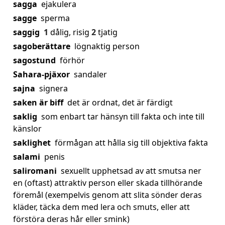
sagga
ejakulera
sagge
sperma
saggig
1
dålig, risig
2
tjatig
sagoberättare
lögnaktig person
sagostund
förhör
Sahara-pjäxor
sandaler
sajna
signera
saken är biff
det är ordnat, det är färdigt
saklig
som enbart tar hänsyn till fakta och inte till
känslor
saklighet
förmågan att hålla sig till objektiva fakta
salami
penis
saliromani
sexuellt upphetsad av att smutsa ner
en (oftast) attraktiv person eller skada tillhörande
föremål (exempelvis genom att slita sönder deras
kläder, täcka dem med lera och smuts, eller att
förstöra deras hår eller smink)