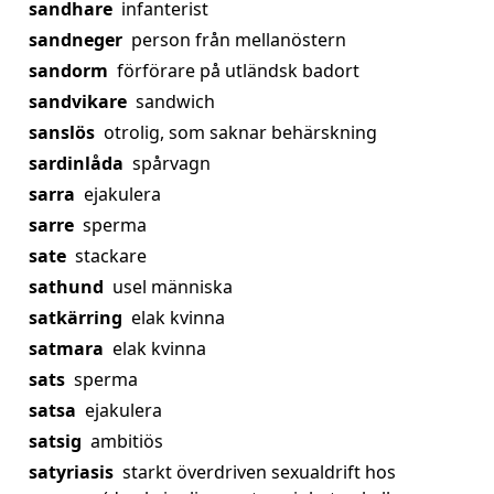
sandhare
infanterist
sandneger
person från mellanöstern
sandorm
förförare på utländsk badort
sandvikare
sandwich
sanslös
otrolig, som saknar behärskning
sardinlåda
spårvagn
sarra
ejakulera
sarre
sperma
sate
stackare
sathund
usel människa
satkärring
elak kvinna
satmara
elak kvinna
sats
sperma
satsa
ejakulera
satsig
ambitiös
satyriasis
starkt överdriven sexualdrift hos