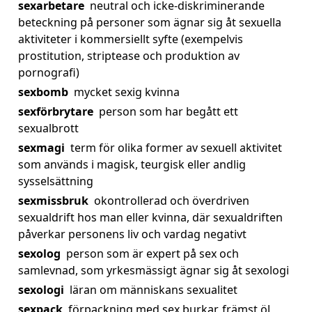
sexarbetare
neutral och icke-diskriminerande
beteckning på personer som ägnar sig åt sexuella
aktiviteter i kommersiellt syfte (exempelvis
prostitution, striptease och produktion av
pornografi)
sexbomb
mycket sexig kvinna
sexförbrytare
person som har begått ett
sexualbrott
sexmagi
term för olika former av sexuell aktivitet
som används i magisk, teurgisk eller andlig
sysselsättning
sexmissbruk
okontrollerad och överdriven
sexualdrift hos man eller kvinna, där sexualdriften
påverkar personens liv och vardag negativt
sexolog
person som är expert på sex och
samlevnad, som yrkesmässigt ägnar sig åt sexologi
sexologi
läran om människans sexualitet
sexpack
förpackning med sex burkar, främst öl