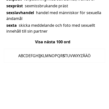
sexpräst
sexmissbrukande präst
sexslavhandel
handel med människor för sexuella
ändamål
sexta
skicka meddelande och foto med sexuellt
innehåll till sin partner
Visa nästa
100
ord
A
B
C
D
E
F
G
H
I
J
K
L
M
N
O
P
Q
R
S
T
U
V
W
X
Y
Z
Å
Ä
Ö