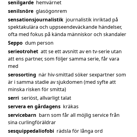
senilgarde
hemvärnet
senilsnöre
glasögonrem
sensationsjournalistik
journalistik inriktad på
spektakulära och uppseendeväckande händelser,
ofta med fokus på kända människor och skandaler
Seppo
dum person
serieotrohet
att se ett avsnitt av en tv-serie utan
att ens partner, som följer samma serie, får vara
med
serosorting
när hiv-smittad söker sexpartner som
är i samma stadie av sjukdomen (med syfte att
minska risken för smitta)
serri
seriöst, allvarligt talat
servera en gårdagens
kräkas
servicebarn
barn som får all möjlig service från
sina curlingföräldrar
sesquippedaliofobi
rädsla för långa ord