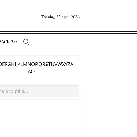
Torsdag 23 april 2026
ACK 3.0
D
E
F
G
H
I
J
K
L
M
N
O
P
Q
R
S
T
U
V
W
X
Y
Z
Å
Ä
Ö