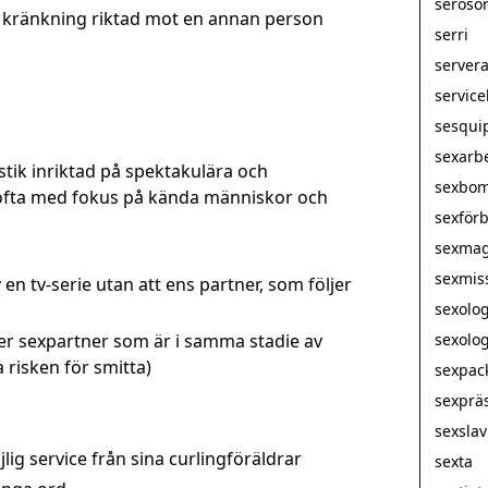
seroso
 kränkning riktad mot en annan person
serri
server
servic
sesqui
sexarb
stik inriktad på spektakulära och
sexbo
ofta med fokus på kända människor och
sexförb
sexmag
sexmis
v en tv-serie utan att ens partner, som följer
sexolo
er sexpartner som är i samma stadie av
sexolog
risken för smitta)
sexpac
sexprä
sexsla
lig service från sina curlingföräldrar
sexta