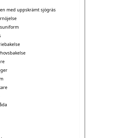
tten med uppskrämt sjögräs
rnöjelse
suniform
s
riebakelse
hovsbakelse
re
ger
rm
kare
s
låda