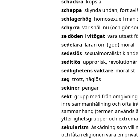
schackra
köpslå
schappa
skynda undan, fort avläg
schlagerbög
homosexuell man so
schyrra
var snäll nu (och gör som
se döden i vitögat
vara utsatt fö
sedelära
läran om (god) moral
sedeslös
sexualmoraliskt klande
seditiös
upprorisk, revolutionär
sedlighetens väktare
moralist
seg
trött, håglös
sekiner
pengar
sekt
grupp med från omgivningen
inre sammanhållning och ofta int
sammanhang (termen används äve
ytterlighetsgrupper och extrem
sekularism
åskådning som vill 
och låta religionen vara en priv