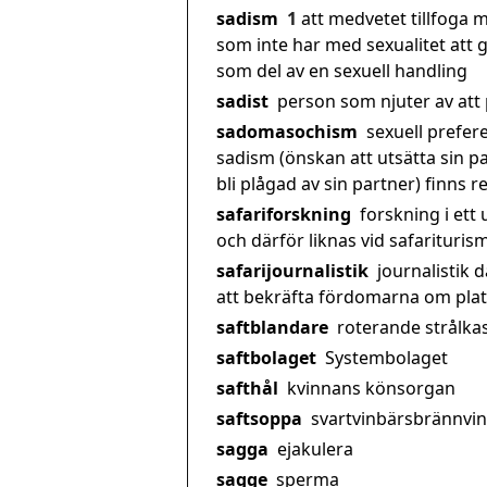
sadism
1
att medvetet tillfoga
som inte har med sexualitet att 
som del av en sexuell handling
sadist
person som njuter av att
sadomasochism
sexuell prefere
sadism (önskan att utsätta sin p
bli plågad av sin partner) finns 
safariforskning
forskning i ett
och därför liknas vid safariturism
safarijournalistik
journalistik d
att bekräfta fördomarna om pla
saftblandare
roterande strålka
saftbolaget
Systembolaget
safthål
kvinnans könsorgan
saftsoppa
svartvinbärsbrännvin
sagga
ejakulera
sagge
sperma