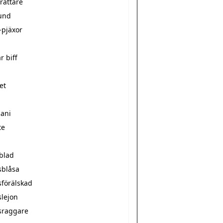
rättare
und
-pjäxor
r biff
et
mani
te
sblad
sblåsa
sförälskad
slejon
sraggare