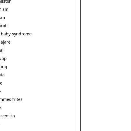
alister
mism
ism
rott
 baby-syndrome
ajare
ai
upp
ting
ta
e
o
ommes frites
k
svenska
e