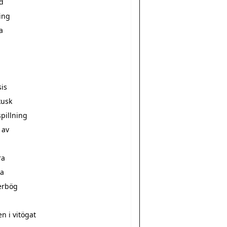
d
ing
a
sis
kusk
pillning
 av
ra
a
erbög
a
n i vitögat