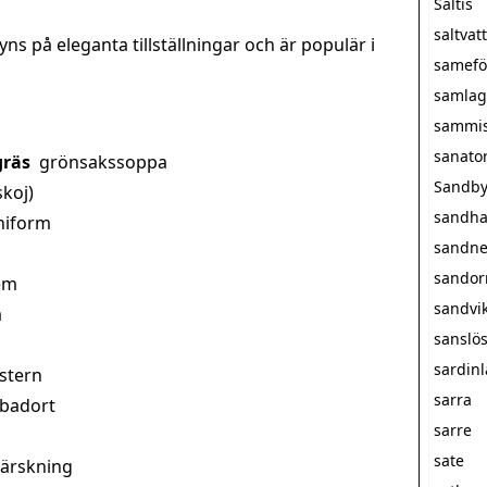
Saltis
saltva
ns på eleganta tillställningar och är populär i
samefö
samlag
sammi
sanato
gräs
grönsakssoppa
Sandby
skoj)
sandha
niform
sandne
sando
em
sandvi
a
sanslö
sardin
stern
sarra
 badort
sarre
sate
härskning