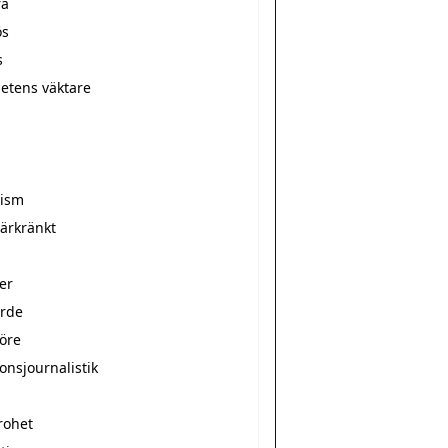
ra
ös
s
hetens väktare
r
rism
̈rkränkt
er
arde
nöre
onsjournalistik
rohet