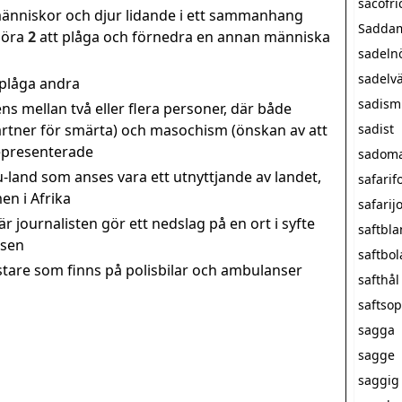
sacofri
 människor och djur lidande i ett sammanhang
Saddam
göra
2
att plåga och förnedra en annan människa
sadeln
sadelv
 plåga andra
sadism
ns mellan två eller flera personer, där både
artner för smärta) och masochism (önskan av att
sadist
representerade
sadom
 u-land som anses vara ett utnyttjande av landet,
safarif
en i Afrika
safarij
är journalisten gör ett nedslag på en ort i syfte
saftbl
tsen
saftbol
stare som finns på polisbilar och ambulanser
safthål
saftso
sagga
sagge
saggig