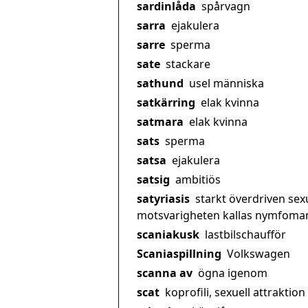
sardinlåda
spårvagn
sarra
ejakulera
sarre
sperma
sate
stackare
sathund
usel människa
satkärring
elak kvinna
satmara
elak kvinna
sats
sperma
satsa
ejakulera
satsig
ambitiös
satyriasis
starkt överdriven sex
motsvarigheten kallas nymfoman
scaniakusk
lastbilschaufför
Scaniaspillning
Volkswagen
scanna av
ögna igenom
scat
koprofili, sexuell attraktion 