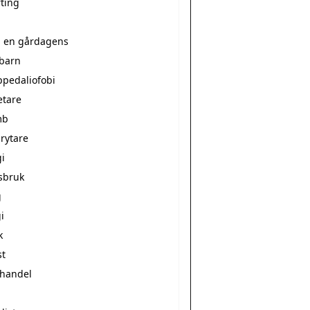
rting
a en gårdagens
ebarn
ppedaliofobi
etare
mb
rytare
i
sbruk
g
i
k
st
vhandel