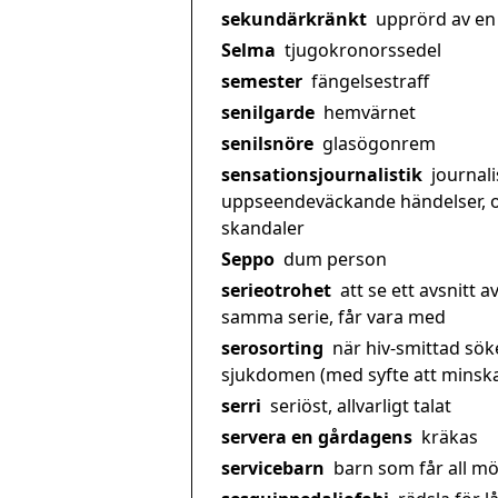
sekundärkränkt
upprörd av en
Selma
tjugokronorssedel
semester
fängelsestraff
senilgarde
hemvärnet
senilsnöre
glasögonrem
sensationsjournalistik
journali
uppseendeväckande händelser, 
skandaler
Seppo
dum person
serieotrohet
att se ett avsnitt a
samma serie, får vara med
serosorting
när hiv-smittad sök
sjukdomen (med syfte att minska 
serri
seriöst, allvarligt talat
servera en gårdagens
kräkas
servicebarn
barn som får all möj