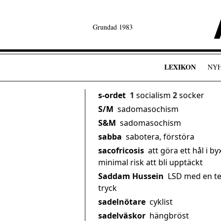
Grundad 1983
LEXIKON
NY
s-ordet
1
socialism
2
socker
S/M
sadomasochism
S&M
sadomasochism
sabba
sabotera, förstöra
sacofricosis
att göra ett hål i b
minimal risk att bli upptäckt
Saddam Hussein
LSD med en te
tryck
sadelnötare
cyklist
sadelväskor
hängbröst