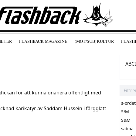
HETER
FLASHBACK MAGAZINE
(MOT/SUB)
KULTUR
FLASHB
A
B
C
yxfickan för att kunna onanera offentligt med
s-ordet
cknad karikatyr av Saddam Hussein i färgglatt
S/M
S&M
sabba