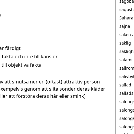
sagobe
sagost
n
Sahara
sajna
saken ä
saklig
är färdigt
sakligh
fakta och inte till känslor
salami
till objektiva fakta
saliro
salivby
v att smutsa ner en (oftast) attraktiv person
sallad
exempelvis genom att slita sönder deras kläder,
sallad
er att förstöra deras hår eller smink)
salong
salong
salong
salong