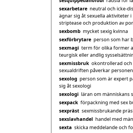
sesquippedaliofobi
rädsla för 
sexarbetare
neutral och icke-d
ägnar sig åt sexuella aktiviteter 
striptease och produktion av por
sexbomb
mycket sexig kvinna
sexförbrytare
person som har b
sexmagi
term för olika former a
teurgisk eller andlig sysselsättni
sexmissbruk
okontrollerad och 
sexualdriften påverkar personens
sexolog
person som är expert p
sig åt sexologi
sexologi
läran om människans s
sexpack
förpackning med sex bu
sexpräst
sexmissbrukande präs
sexslavhandel
handel med männ
sexta
skicka meddelande och foto