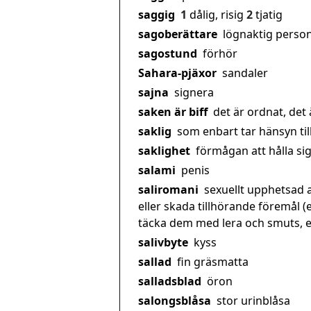
saggig
1
dålig, risig
2
tjatig
sagoberättare
lögnaktig perso
sagostund
förhör
Sahara-pjäxor
sandaler
sajna
signera
saken är biff
det är ordnat, det 
saklig
som enbart tar hänsyn till 
saklighet
förmågan att hålla sig 
salami
penis
saliromani
sexuellt upphetsad a
eller skada tillhörande föremål (
täcka dem med lera och smuts, ell
salivbyte
kyss
sallad
fin gräsmatta
salladsblad
öron
salongsblåsa
stor urinblåsa