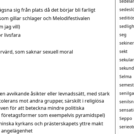
sedelä
sna sig från plats då det börjar bli farligt
sedesl
m gillar schlager och Melodifestivalen
seditiö
 jag vill)
sedlig
r livsfara
seg
sekine
rvärd, som saknar sexuell moral
sekt
sekula
sekunda
Selma
semest
 avvikande åsikter eller levnadssätt, med stark
senilg
olerans mot andra grupper, särskilt i religiösa
senils
n för att beteckna mindre politiska
sensati
a företagsformer som exempelvis pyramidspel)
Seppo
minska kyrkans och prästerskapets yttre makt
serieot
at angelägenhet