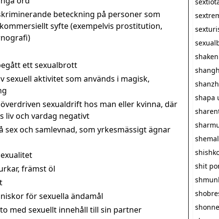
långa ord
sextiot
iskriminerande beteckning på personer som
sextre
i kommersiellt syfte (exempelvis prostitution,
sextur
nografi)
sexualb
shaken
egått ett sexualbrott
shangh
v sexuell aktivitet som används i magisk,
shanzh
ng
shapa 
överdriven sexualdrift hos man eller kvinna, där
sharen
 liv och vardag negativt
sharmu
å sex och samlevnad, som yrkesmässigt ägnar
shemal
shishk
exualitet
shit p
rkar, främst öl
shmun
t
shobre
iskor för sexuella ändamål
shonn
 med sexuellt innehåll till sin partner