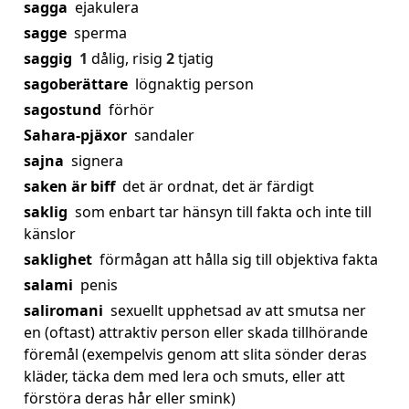
sagga
ejakulera
sagge
sperma
saggig
1
dålig, risig
2
tjatig
sagoberättare
lögnaktig person
sagostund
förhör
Sahara-pjäxor
sandaler
sajna
signera
saken är biff
det är ordnat, det är färdigt
saklig
som enbart tar hänsyn till fakta och inte till
känslor
saklighet
förmågan att hålla sig till objektiva fakta
salami
penis
saliromani
sexuellt upphetsad av att smutsa ner
en (oftast) attraktiv person eller skada tillhörande
föremål (exempelvis genom att slita sönder deras
kläder, täcka dem med lera och smuts, eller att
förstöra deras hår eller smink)