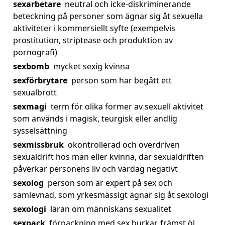
sexarbetare
neutral och icke-diskriminerande
beteckning på personer som ägnar sig åt sexuella
aktiviteter i kommersiellt syfte (exempelvis
prostitution, striptease och produktion av
pornografi)
sexbomb
mycket sexig kvinna
sexförbrytare
person som har begått ett
sexualbrott
sexmagi
term för olika former av sexuell aktivitet
som används i magisk, teurgisk eller andlig
sysselsättning
sexmissbruk
okontrollerad och överdriven
sexualdrift hos man eller kvinna, där sexualdriften
påverkar personens liv och vardag negativt
sexolog
person som är expert på sex och
samlevnad, som yrkesmässigt ägnar sig åt sexologi
sexologi
läran om människans sexualitet
sexpack
förpackning med sex burkar, främst öl