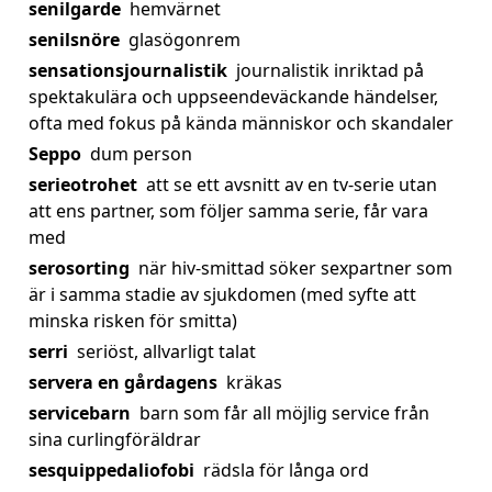
senilgarde
hemvärnet
senilsnöre
glasögonrem
sensationsjournalistik
journalistik inriktad på
spektakulära och uppseendeväckande händelser,
ofta med fokus på kända människor och skandaler
Seppo
dum person
serieotrohet
att se ett avsnitt av en tv-serie utan
att ens partner, som följer samma serie, får vara
med
serosorting
när hiv-smittad söker sexpartner som
är i samma stadie av sjukdomen (med syfte att
minska risken för smitta)
serri
seriöst, allvarligt talat
servera en gårdagens
kräkas
servicebarn
barn som får all möjlig service från
sina curlingföräldrar
sesquippedaliofobi
rädsla för långa ord