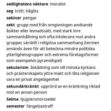
sedlighetens väktare
moralist
seg
trött, håglös
sekiner
pengar
sekt
grupp med från omgivningen avvikande
åsikter eller levnadssätt, med stark inre
sammanhållning och ofta intolerans mot andra
grupper, särskilt i religiösa sammanhang (termen
används även för att beteckna mindre politiska
ytterlighetsgrupper och extrema företagsformer
som exempelvis pyramidspel)
sekularism
åskådning som vill minska kyrkans
och prästerskapets yttre makt och låta religionen
vara en privat angelägenhet
sekundärkränkt
upprörd av en kränkning riktad
mot en annan person
Selma
tjugokronorssedel
semester
fängelsestraff