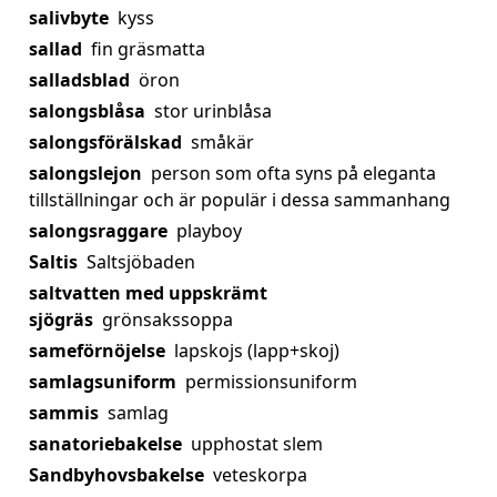
salivbyte
kyss
sallad
fin gräsmatta
salladsblad
öron
salongsblåsa
stor urinblåsa
salongsförälskad
småkär
salongslejon
person som ofta syns på eleganta
tillställningar och är populär i dessa sammanhang
salongsraggare
playboy
Saltis
Saltsjöbaden
saltvatten med uppskrämt
sjögräs
grönsakssoppa
sameförnöjelse
lapskojs (lapp+skoj)
samlagsuniform
permissionsuniform
sammis
samlag
sanatoriebakelse
upphostat slem
Sandbyhovsbakelse
veteskorpa