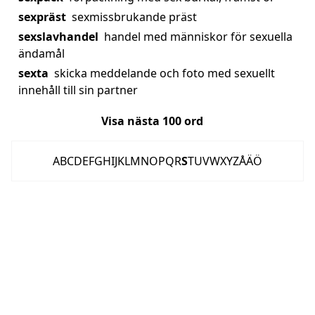
sexpräst
sexmissbrukande präst
sexslavhandel
handel med människor för sexuella
ändamål
sexta
skicka meddelande och foto med sexuellt
innehåll till sin partner
Visa nästa
100
ord
A
B
C
D
E
F
G
H
I
J
K
L
M
N
O
P
Q
R
S
T
U
V
W
X
Y
Z
Å
Ä
Ö