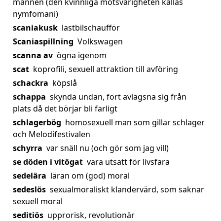
mannen (den kvinnliga motsvarigheten kallas
nymfomani)
scaniakusk
lastbilschaufför
Scaniaspillning
Volkswagen
scanna av
ögna igenom
scat
koprofili, sexuell attraktion till avföring
schackra
köpslå
schappa
skynda undan, fort avlägsna sig från
plats då det börjar bli farligt
schlagerbög
homosexuell man som gillar schlager
och Melodifestivalen
schyrra
var snäll nu (och gör som jag vill)
se döden i vitögat
vara utsatt för livsfara
sedelära
läran om (god) moral
sedeslös
sexualmoraliskt klandervärd, som saknar
sexuell moral
seditiös
upprorisk, revolutionär