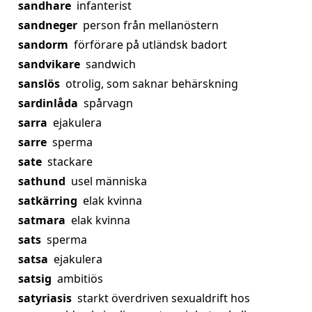
sandhare
infanterist
sandneger
person från mellanöstern
sandorm
förförare på utländsk badort
sandvikare
sandwich
sanslös
otrolig, som saknar behärskning
sardinlåda
spårvagn
sarra
ejakulera
sarre
sperma
sate
stackare
sathund
usel människa
satkärring
elak kvinna
satmara
elak kvinna
sats
sperma
satsa
ejakulera
satsig
ambitiös
satyriasis
starkt överdriven sexualdrift hos