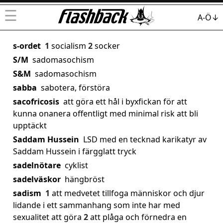
☰
A-Ö↓
s-ordet
1
socialism
2
socker
S/M
sadomasochism
S&M
sadomasochism
sabba
sabotera, förstöra
sacofricosis
att göra ett hål i byxfickan för att
kunna onanera offentligt med minimal risk att bli
upptäckt
Saddam Hussein
LSD med en tecknad karikatyr av
Saddam Hussein i färgglatt tryck
sadelnötare
cyklist
sadelväskor
hängbröst
sadism
1
att medvetet tillfoga människor och djur
lidande i ett sammanhang som inte har med
sexualitet att göra
2
att plåga och förnedra en