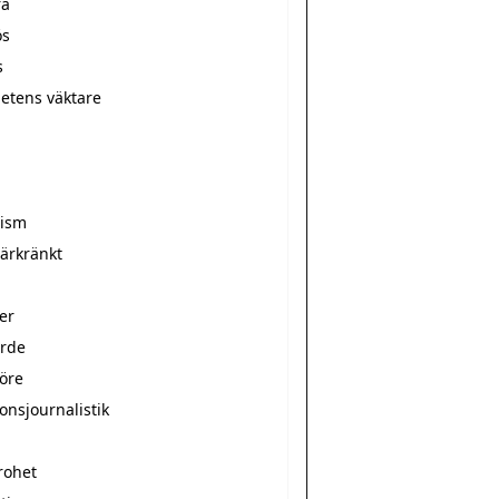
ra
ös
s
hetens väktare
r
rism
̈rkränkt
er
arde
nöre
onsjournalistik
rohet