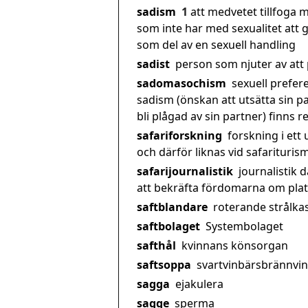
sadism
1
att medvetet tillfoga
som inte har med sexualitet att 
som del av en sexuell handling
sadist
person som njuter av att
sadomasochism
sexuell prefere
sadism (önskan att utsätta sin p
bli plågad av sin partner) finns 
safariforskning
forskning i ett
och därför liknas vid safariturism
safarijournalistik
journalistik d
att bekräfta fördomarna om pla
saftblandare
roterande strålka
saftbolaget
Systembolaget
safthål
kvinnans könsorgan
saftsoppa
svartvinbärsbrännvin
sagga
ejakulera
sagge
sperma