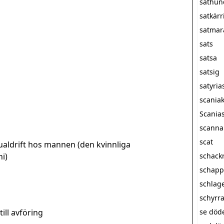
sathun
satkärr
satmar
sats
satsa
satsig
satyria
scania
Scanias
scanna
scat
ualdrift hos mannen (den kvinnliga
i)
schack
schapp
schlag
schyrr
till avföring
se döde