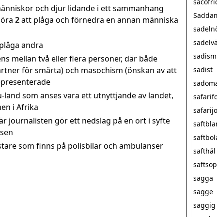
sacofri
 människor och djur lidande i ett sammanhang
Saddam
göra
2
att plåga och förnedra en annan människa
sadeln
sadelv
 plåga andra
sadism
ns mellan två eller flera personer, där både
artner för smärta) och masochism (önskan av att
sadist
representerade
sadom
 u-land som anses vara ett utnyttjande av landet,
safarif
en i Afrika
safarij
är journalisten gör ett nedslag på en ort i syfte
saftbl
tsen
saftbol
stare som finns på polisbilar och ambulanser
safthål
saftso
sagga
sagge
saggig