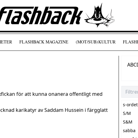
HETER
FLASHBACK MAGAZINE
(MOT/SUB)
KULTUR
FLASHB
A
B
C
yxfickan för att kunna onanera offentligt med
s-ordet
cknad karikatyr av Saddam Hussein i färgglatt
S/M
S&M
sabba