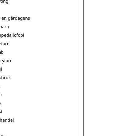
rting
a en gårdagens
ebarn
ppedaliofobi
etare
mb
rytare
i
sbruk
g
i
k
st
vhandel