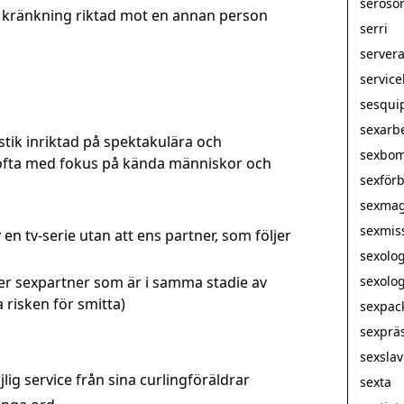
seroso
 kränkning riktad mot en annan person
serri
server
servic
sesqui
sexarb
stik inriktad på spektakulära och
sexbo
ofta med fokus på kända människor och
sexförb
sexmag
sexmis
v en tv-serie utan att ens partner, som följer
sexolo
er sexpartner som är i samma stadie av
sexolog
risken för smitta)
sexpac
sexprä
sexsla
lig service från sina curlingföräldrar
sexta