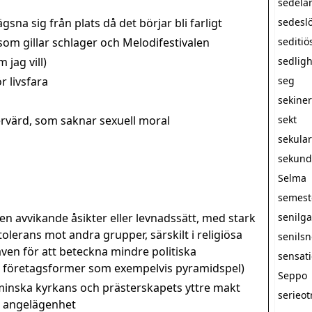
sedelä
sna sig från plats då det börjar bli farligt
sedesl
m gillar schlager och Melodifestivalen
seditiö
 jag vill)
sedlig
r livsfara
seg
sekine
rvärd, som saknar sexuell moral
sekt
sekula
sekunda
Selma
semest
 avvikande åsikter eller levnadssätt, med stark
senilg
olerans mot andra grupper, särskilt i religiösa
senils
n för att beteckna mindre politiska
sensati
a företagsformer som exempelvis pyramidspel)
Seppo
minska kyrkans och prästerskapets yttre makt
serieot
at angelägenhet