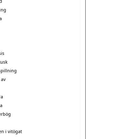
d
ing
a
sis
kusk
pillning
 av
ra
a
erbög
a
n i vitögat