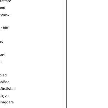
rättare
und
-pjäxor
r biff
et
mani
te
sblad
sblåsa
sförälskad
slejon
sraggare