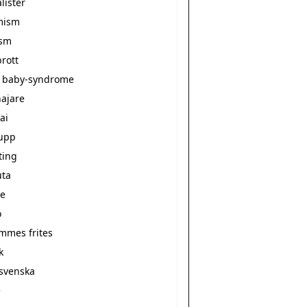
alister
mism
ism
rott
 baby-syndrome
ajare
ai
upp
ting
ta
e
o
ommes frites
k
svenska
e