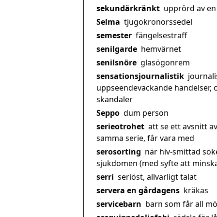
sekundärkränkt
upprörd av en
Selma
tjugokronorssedel
semester
fängelsestraff
senilgarde
hemvärnet
senilsnöre
glasögonrem
sensationsjournalistik
journali
uppseendeväckande händelser, 
skandaler
Seppo
dum person
serieotrohet
att se ett avsnitt a
samma serie, får vara med
serosorting
när hiv-smittad sök
sjukdomen (med syfte att minska 
serri
seriöst, allvarligt talat
servera en gårdagens
kräkas
servicebarn
barn som får all möj