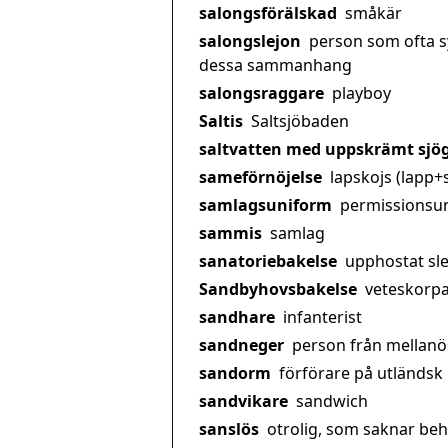
salongsförälskad
småkär
salongslejon
person som ofta sy
dessa sammanhang
salongsraggare
playboy
Saltis
Saltsjöbaden
saltvatten med uppskrämt sjö
sameförnöjelse
lapskojs (lapp+
samlagsuniform
permissionsu
sammis
samlag
sanatoriebakelse
upphostat sl
Sandbyhovsbakelse
veteskorp
sandhare
infanterist
sandneger
person från mellanö
sandorm
förförare på utländsk
sandvikare
sandwich
sanslös
otrolig, som saknar be