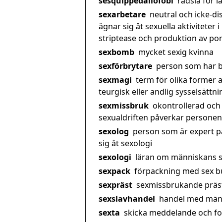
sesquippedaliofobi
rädsla för 
sexarbetare
neutral och icke-d
ägnar sig åt sexuella aktiviteter 
striptease och produktion av por
sexbomb
mycket sexig kvinna
sexförbrytare
person som har b
sexmagi
term för olika former a
teurgisk eller andlig sysselsättni
sexmissbruk
okontrollerad och 
sexualdriften påverkar personens
sexolog
person som är expert p
sig åt sexologi
sexologi
läran om människans s
sexpack
förpackning med sex bu
sexpräst
sexmissbrukande präs
sexslavhandel
handel med männ
sexta
skicka meddelande och foto