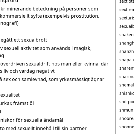
långa ord
sextiot
iskriminerande beteckning på personer som
sextre
i kommersiellt syfte (exempelvis prostitution,
sextur
nografi)
sexualb
shaken
egått ett sexualbrott
shangh
v sexuell aktivitet som används i magisk,
shanzh
ng
shapa 
överdriven sexualdrift hos man eller kvinna, där
sharen
 liv och vardag negativt
sharmu
å sex och samlevnad, som yrkesmässigt ägnar
shemal
shishk
exualitet
shit p
rkar, främst öl
shmun
t
shobre
iskor för sexuella ändamål
shonn
 med sexuellt innehåll till sin partner