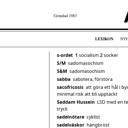
Grundad 1983
LEXIKON
NY
s-ordet
1
socialism
2
socker
S/M
sadomasochism
S&M
sadomasochism
sabba
sabotera, förstöra
sacofricosis
att göra ett hål i b
minimal risk att bli upptäckt
Saddam Hussein
LSD med en te
tryck
sadelnötare
cyklist
sadelväskor
hängbröst