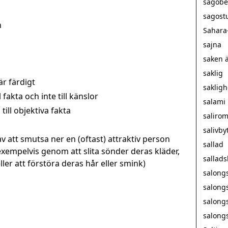
sagobe
sagost
n
Sahara
sajna
saken ä
saklig
är färdigt
sakligh
fakta och inte till känslor
salami
till objektiva fakta
saliro
salivby
v att smutsa ner en (oftast) attraktiv person
sallad
exempelvis genom att slita sönder deras kläder,
sallad
er att förstöra deras hår eller smink)
salong
salong
salong
salong