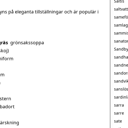
Saltis
saltva
ns på eleganta tillställningar och är populär i
samefö
samlag
sammi
sanato
gräs
grönsakssoppa
Sandby
skoj)
sandha
niform
sandne
sando
em
sandvi
a
sanslö
sardin
stern
sarra
 badort
sarre
sate
härskning