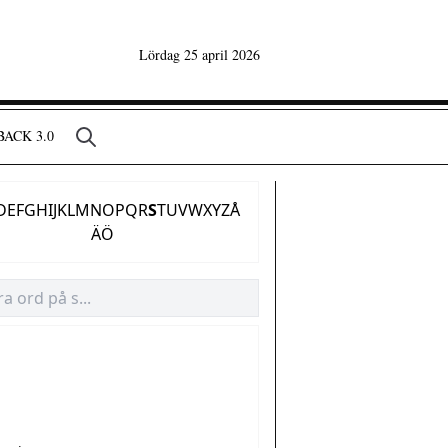
Lördag 25 april 2026
ACK 3.0
D
E
F
G
H
I
J
K
L
M
N
O
P
Q
R
S
T
U
V
W
X
Y
Z
Å
Ä
Ö