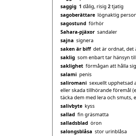
saggig
1
dålig, risig
2
tjatig
sagoberättare
lögnaktig perso
sagostund
förhör
Sahara-pjäxor
sandaler
sajna
signera
saken är biff
det är ordnat, det 
saklig
som enbart tar hänsyn till 
saklighet
förmågan att hålla sig 
salami
penis
saliromani
sexuellt upphetsad a
eller skada tillhörande föremål (
täcka dem med lera och smuts, ell
salivbyte
kyss
sallad
fin gräsmatta
salladsblad
öron
salongsblåsa
stor urinblåsa