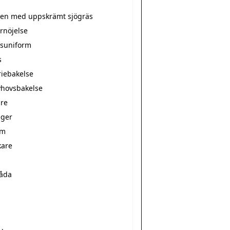
tten med uppskrämt sjögräs
rnöjelse
suniform
s
riebakelse
hovsbakelse
re
ger
rm
kare
s
låda