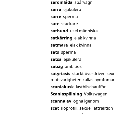
sardinlåda
spårvagn
sarra
ejakulera
sarre
sperma
sate
stackare
sathund
usel människa
satkärring
elak kvinna
satmara
elak kvinna
sats
sperma
satsa
ejakulera
satsig
ambitiös
satyriasis
starkt överdriven sex
motsvarigheten kallas nymfoman
scaniakusk
lastbilschaufför
Scaniaspillning
Volkswagen
scanna av
ögna igenom
scat
koprofili, sexuell attraktion 