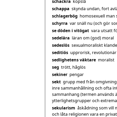
schackra
köpslå
schappa
skynda undan, fort avläg
schlagerbög
homosexuell man so
schyrra
var snäll nu (och gör som
se döden i vitögat
vara utsatt fö
sedelära
läran om (god) moral
sedeslös
sexualmoraliskt klande
seditiös
upprorisk, revolutionär
sedlighetens väktare
moralist
seg
trött, håglös
sekiner
pengar
sekt
grupp med från omgivningen
inre sammanhållning och ofta int
sammanhang (termen används äve
ytterlighetsgrupper och extrem
sekularism
åskådning som vill 
och låta religionen vara en priv