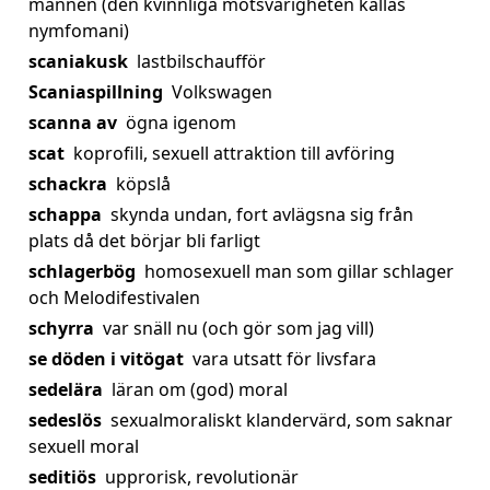
mannen (den kvinnliga motsvarigheten kallas
nymfomani)
scaniakusk
lastbilschaufför
Scaniaspillning
Volkswagen
scanna av
ögna igenom
scat
koprofili, sexuell attraktion till avföring
schackra
köpslå
schappa
skynda undan, fort avlägsna sig från
plats då det börjar bli farligt
schlagerbög
homosexuell man som gillar schlager
och Melodifestivalen
schyrra
var snäll nu (och gör som jag vill)
se döden i vitögat
vara utsatt för livsfara
sedelära
läran om (god) moral
sedeslös
sexualmoraliskt klandervärd, som saknar
sexuell moral
seditiös
upprorisk, revolutionär