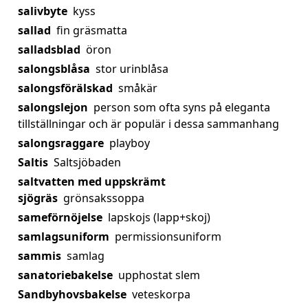
salivbyte
kyss
sallad
fin gräsmatta
salladsblad
öron
salongsblåsa
stor urinblåsa
salongsförälskad
småkär
salongslejon
person som ofta syns på eleganta
tillställningar och är populär i dessa sammanhang
salongsraggare
playboy
Saltis
Saltsjöbaden
saltvatten med uppskrämt
sjögräs
grönsakssoppa
sameförnöjelse
lapskojs (lapp+skoj)
samlagsuniform
permissionsuniform
sammis
samlag
sanatoriebakelse
upphostat slem
Sandbyhovsbakelse
veteskorpa