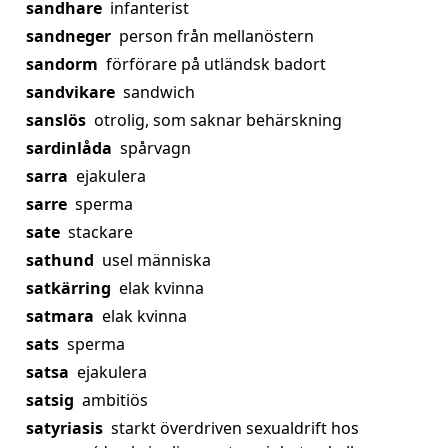
sandhare
infanterist
sandneger
person från mellanöstern
sandorm
förförare på utländsk badort
sandvikare
sandwich
sanslös
otrolig, som saknar behärskning
sardinlåda
spårvagn
sarra
ejakulera
sarre
sperma
sate
stackare
sathund
usel människa
satkärring
elak kvinna
satmara
elak kvinna
sats
sperma
satsa
ejakulera
satsig
ambitiös
satyriasis
starkt överdriven sexualdrift hos