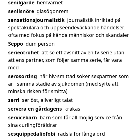
senilgarde
hemvärnet
senilsnöre
glasögonrem
sensationsjournalistik
journalistik inriktad på
spektakulära och uppseendeväckande händelser,
ofta med fokus på kända människor och skandaler
Seppo
dum person
serieotrohet
att se ett avsnitt av en tv-serie utan
att ens partner, som följer samma serie, får vara
med
serosorting
när hiv-smittad söker sexpartner som
är i samma stadie av sjukdomen (med syfte att
minska risken för smitta)
serri
seriöst, allvarligt talat
servera en gårdagens
kräkas
servicebarn
barn som får all möjlig service från
sina curlingföräldrar
sesquippedaliofobi
rädsla för långa ord