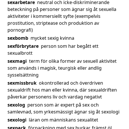
sexarbetare
neutral och icke-diskriminerande
beteckning på personer som ägnar sig åt sexuella
aktiviteter i kommersiellt syfte (exempelvis
prostitution, striptease och produktion av
pornografi)
sexbomb
mycket sexig kvinna
sexförbrytare
person som har begått ett
sexualbrott
sexmagi
term för olika former av sexuell aktivitet
som används i magisk, teurgisk eller andlig
sysselsättning
sexmissbruk
okontrollerad och överdriven
sexualdrift hos man eller kvinna, där sexualdriften
påverkar personens liv och vardag negativt
sexolog
person som är expert på sex och
samlevnad, som yrkesmässigt ägnar sig åt sexologi
sexologi
läran om människans sexualitet
sexpack
förpackning med sex burkar, främst öl