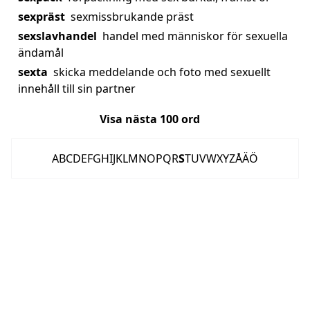
sexpräst
sexmissbrukande präst
sexslavhandel
handel med människor för sexuella
ändamål
sexta
skicka meddelande och foto med sexuellt
innehåll till sin partner
Visa nästa
100
ord
A
B
C
D
E
F
G
H
I
J
K
L
M
N
O
P
Q
R
S
T
U
V
W
X
Y
Z
Å
Ä
Ö