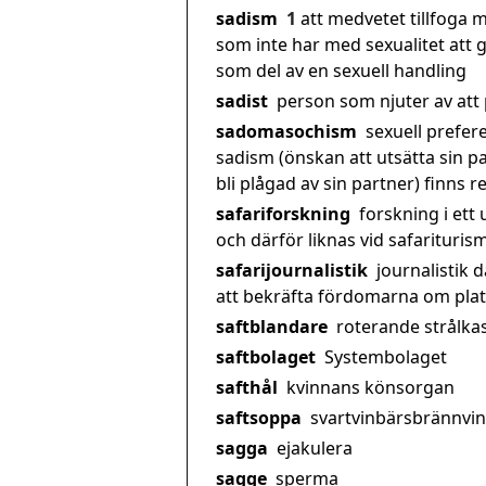
sadism
1
att medvetet tillfoga
som inte har med sexualitet att 
som del av en sexuell handling
sadist
person som njuter av att
sadomasochism
sexuell prefere
sadism (önskan att utsätta sin p
bli plågad av sin partner) finns 
safariforskning
forskning i ett
och därför liknas vid safariturism
safarijournalistik
journalistik d
att bekräfta fördomarna om pla
saftblandare
roterande strålka
saftbolaget
Systembolaget
safthål
kvinnans könsorgan
saftsoppa
svartvinbärsbrännvin
sagga
ejakulera
sagge
sperma