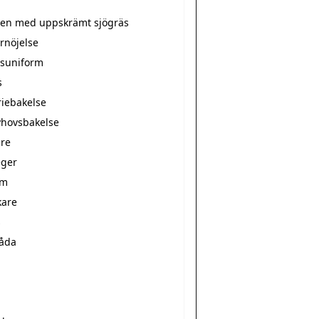
tten med uppskrämt sjögräs
rnöjelse
suniform
s
riebakelse
hovsbakelse
re
ger
rm
kare
s
låda