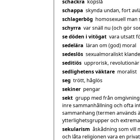
schackra
köpslå
schappa
skynda undan, fort avläg
schlagerbög
homosexuell man so
schyrra
var snäll nu (och gör som
se döden i vitögat
vara utsatt fö
sedelära
läran om (god) moral
sedeslös
sexualmoraliskt klande
seditiös
upprorisk, revolutionär
sedlighetens väktare
moralist
seg
trött, håglös
sekiner
pengar
sekt
grupp med från omgivningen
inre sammanhållning och ofta int
sammanhang (termen används äve
ytterlighetsgrupper och extrem
sekularism
åskådning som vill 
och låta religionen vara en priv