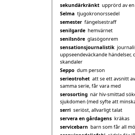
sekundärkränkt
upprörd av en
Selma
tjugokronorssedel
semester
fängelsestraff
senilgarde
hemvärnet
senilsnöre
glasögonrem
sensationsjournalistik
journali
uppseendeväckande händelser, 
skandaler
Seppo
dum person
serieotrohet
att se ett avsnitt a
samma serie, får vara med
serosorting
när hiv-smittad sök
sjukdomen (med syfte att minska 
serri
seriöst, allvarligt talat
servera en gårdagens
kräkas
servicebarn
barn som får all möj