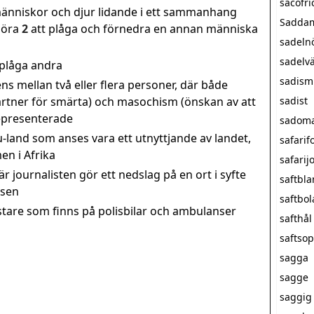
sacofri
 människor och djur lidande i ett sammanhang
Saddam
göra
2
att plåga och förnedra en annan människa
sadeln
sadelv
 plåga andra
sadism
ns mellan två eller flera personer, där både
artner för smärta) och masochism (önskan av att
sadist
representerade
sadom
 u-land som anses vara ett utnyttjande av landet,
safarif
en i Afrika
safarij
är journalisten gör ett nedslag på en ort i syfte
saftbl
tsen
saftbol
stare som finns på polisbilar och ambulanser
safthål
saftso
sagga
sagge
saggig