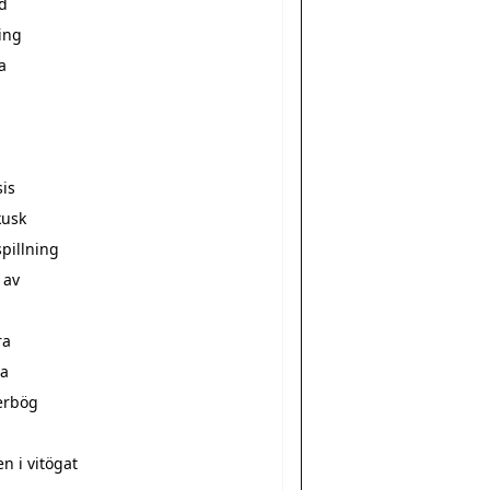
d
ing
a
sis
kusk
pillning
 av
ra
a
erbög
a
n i vitögat