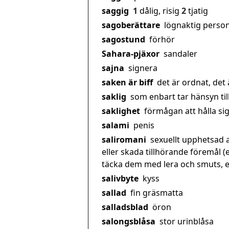
saggig
1
dålig, risig
2
tjatig
sagoberättare
lögnaktig perso
sagostund
förhör
Sahara-pjäxor
sandaler
sajna
signera
saken är biff
det är ordnat, det 
saklig
som enbart tar hänsyn till 
saklighet
förmågan att hålla sig 
salami
penis
saliromani
sexuellt upphetsad a
eller skada tillhörande föremål (
täcka dem med lera och smuts, ell
salivbyte
kyss
sallad
fin gräsmatta
salladsblad
öron
salongsblåsa
stor urinblåsa