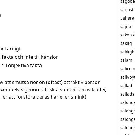
sagobe
sagost
n
Sahara
sajna
saken ä
saklig
är färdigt
sakligh
fakta och inte till känslor
salami
till objektiva fakta
saliro
salivby
v att smutsa ner en (oftast) attraktiv person
sallad
exempelvis genom att slita sönder deras kläder,
sallad
er att förstöra deras hår eller smink)
salong
salong
salong
salong