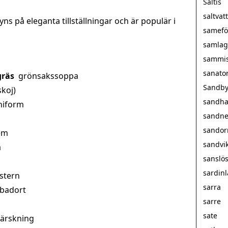
Saltis
saltva
ns på eleganta tillställningar och är populär i
samefö
samlag
sammi
sanato
gräs
grönsakssoppa
Sandby
skoj)
sandha
niform
sandne
sando
em
sandvi
a
sanslö
sardin
stern
sarra
 badort
sarre
sate
härskning