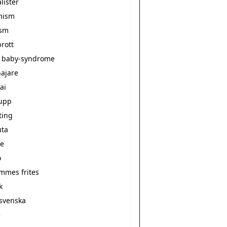
alister
mism
ism
rott
 baby-syndrome
ajare
ai
upp
ting
ta
e
o
ommes frites
k
svenska
e