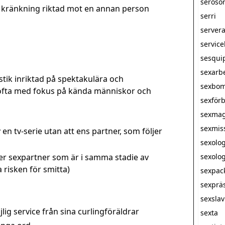
seroso
 kränkning riktad mot en annan person
serri
server
servic
sesqui
sexarb
stik inriktad på spektakulära och
sexbo
ofta med fokus på kända människor och
sexförb
sexmag
sexmis
v en tv-serie utan att ens partner, som följer
sexolo
er sexpartner som är i samma stadie av
sexolog
risken för smitta)
sexpac
sexprä
sexsla
lig service från sina curlingföräldrar
sexta