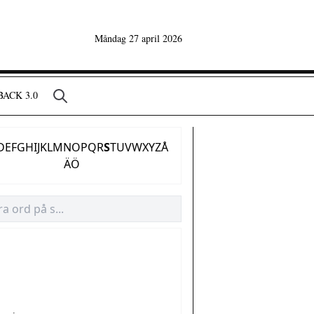
Måndag 27 april 2026
ACK 3.0
D
E
F
G
H
I
J
K
L
M
N
O
P
Q
R
S
T
U
V
W
X
Y
Z
Å
Ä
Ö