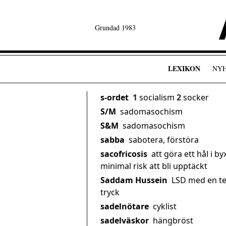
Grundad 1983
LEXIKON
NY
s-ordet
1
socialism
2
socker
S/M
sadomasochism
S&M
sadomasochism
sabba
sabotera, förstöra
sacofricosis
att göra ett hål i b
minimal risk att bli upptäckt
Saddam Hussein
LSD med en te
tryck
sadelnötare
cyklist
sadelväskor
hängbröst