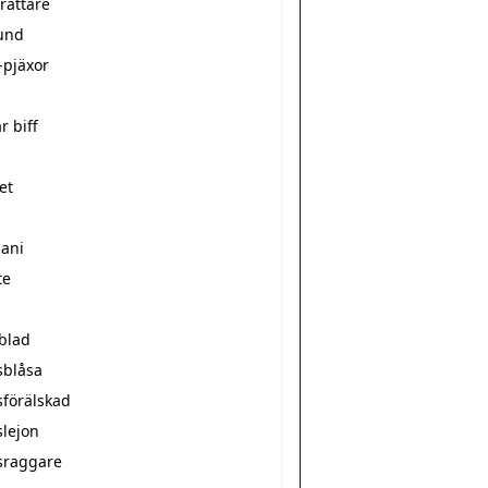
rättare
und
-pjäxor
r biff
et
mani
te
sblad
sblåsa
sförälskad
slejon
sraggare