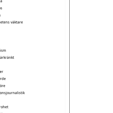
ra
ös
s
hetens väktare
r
rism
̈rkränkt
er
arde
nöre
onsjournalistik
rohet