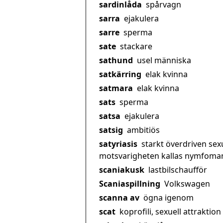
sardinlåda
spårvagn
sarra
ejakulera
sarre
sperma
sate
stackare
sathund
usel människa
satkärring
elak kvinna
satmara
elak kvinna
sats
sperma
satsa
ejakulera
satsig
ambitiös
satyriasis
starkt överdriven sex
motsvarigheten kallas nymfoman
scaniakusk
lastbilschaufför
Scaniaspillning
Volkswagen
scanna av
ögna igenom
scat
koprofili, sexuell attraktion 