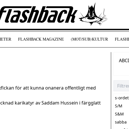
HETER
FLASHBACK MAGAZINE
(MOT/SUB)
KULTUR
FLASHB
A
B
C
yxfickan för att kunna onanera offentligt med
s-ordet
cknad karikatyr av Saddam Hussein i färgglatt
S/M
S&M
sabba