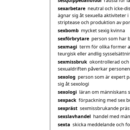
sesquippedaliofobi
rädsla för 
sexarbetare
neutral och icke-d
ägnar sig åt sexuella aktiviteter 
striptease och produktion av por
sexbomb
mycket sexig kvinna
sexförbrytare
person som har b
sexmagi
term för olika former a
teurgisk eller andlig sysselsättni
sexmissbruk
okontrollerad och 
sexualdriften påverkar personens
sexolog
person som är expert p
sig åt sexologi
sexologi
läran om människans s
sexpack
förpackning med sex bu
sexpräst
sexmissbrukande präs
sexslavhandel
handel med männ
sexta
skicka meddelande och foto