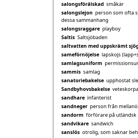
salongsförälskad
småkär
salongslejon
person som ofta sy
dessa sammanhang
salongsraggare
playboy
Saltis
Saltsjöbaden
saltvatten med uppskrämt sjö
sameförnöjelse
lapskojs (lapp+
samlagsuniform
permissionsu
sammis
samlag
sanatoriebakelse
upphostat sl
Sandbyhovsbakelse
veteskorp
sandhare
infanterist
sandneger
person från mellanö
sandorm
förförare på utländsk
sandvikare
sandwich
sanslös
otrolig, som saknar be