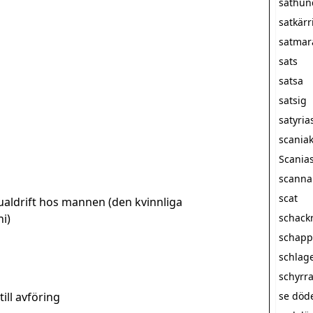
sathun
satkärr
satmar
sats
satsa
satsig
satyria
scania
Scanias
scanna
scat
ualdrift hos mannen (den kvinnliga
i)
schack
schapp
schlag
schyrr
till avföring
se döde