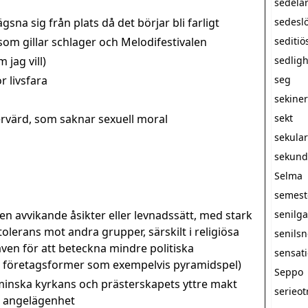
sedelä
sna sig från plats då det börjar bli farligt
sedesl
m gillar schlager och Melodifestivalen
seditiö
 jag vill)
sedlig
r livsfara
seg
sekine
rvärd, som saknar sexuell moral
sekt
sekula
sekunda
Selma
semest
 avvikande åsikter eller levnadssätt, med stark
senilg
olerans mot andra grupper, särskilt i religiösa
senils
n för att beteckna mindre politiska
sensati
a företagsformer som exempelvis pyramidspel)
Seppo
minska kyrkans och prästerskapets yttre makt
serieot
at angelägenhet