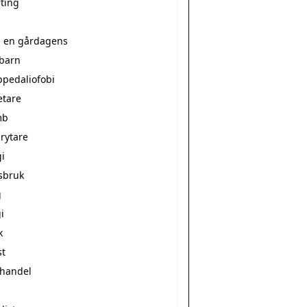
rting
a en gårdagens
ebarn
ppedaliofobi
etare
mb
rytare
i
sbruk
g
i
k
st
vhandel