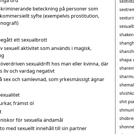
långa ord
sextiot
iskriminerande beteckning på personer som
sextre
i kommersiellt syfte (exempelvis prostitution,
sextur
nografi)
sexualb
shaken
egått ett sexualbrott
shangh
v sexuell aktivitet som används i magisk,
shanzh
ng
shapa 
överdriven sexualdrift hos man eller kvinna, där
sharen
 liv och vardag negativt
sharmu
å sex och samlevnad, som yrkesmässigt ägnar
shemal
shishk
exualitet
shit p
rkar, främst öl
shmun
t
shobre
iskor för sexuella ändamål
shonn
 med sexuellt innehåll till sin partner