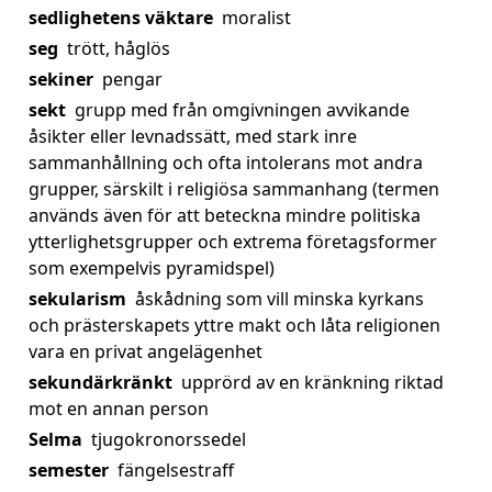
sedlighetens väktare
moralist
seg
trött, håglös
sekiner
pengar
sekt
grupp med från omgivningen avvikande
åsikter eller levnadssätt, med stark inre
sammanhållning och ofta intolerans mot andra
grupper, särskilt i religiösa sammanhang (termen
används även för att beteckna mindre politiska
ytterlighetsgrupper och extrema företagsformer
som exempelvis pyramidspel)
sekularism
åskådning som vill minska kyrkans
och prästerskapets yttre makt och låta religionen
vara en privat angelägenhet
sekundärkränkt
upprörd av en kränkning riktad
mot en annan person
Selma
tjugokronorssedel
semester
fängelsestraff