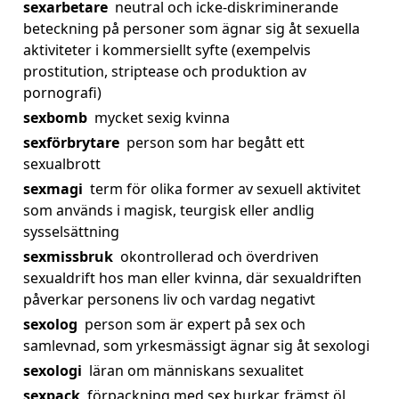
sexarbetare
neutral och icke-diskriminerande
beteckning på personer som ägnar sig åt sexuella
aktiviteter i kommersiellt syfte (exempelvis
prostitution, striptease och produktion av
pornografi)
sexbomb
mycket sexig kvinna
sexförbrytare
person som har begått ett
sexualbrott
sexmagi
term för olika former av sexuell aktivitet
som används i magisk, teurgisk eller andlig
sysselsättning
sexmissbruk
okontrollerad och överdriven
sexualdrift hos man eller kvinna, där sexualdriften
påverkar personens liv och vardag negativt
sexolog
person som är expert på sex och
samlevnad, som yrkesmässigt ägnar sig åt sexologi
sexologi
läran om människans sexualitet
sexpack
förpackning med sex burkar, främst öl