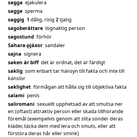
sagga
ejakulera
sagge
sperma
saggig
1
dålig, risig
2
tjatig
sagoberättare
lögnaktig person
sagostund
förhör
Sahara-pjäxor
sandaler
sajna
signera
saken är biff
det är ordnat, det är färdigt
saklig
som enbart tar hänsyn till fakta och inte till
känslor
saklighet
förmågan att hålla sig till objektiva fakta
salami
penis
saliromani
sexuellt upphetsad av att smutsa ner
en (oftast) attraktiv person eller skada tillhörande
föremål (exempelvis genom att slita sönder deras
kläder, täcka dem med lera och smuts, eller att
förstöra deras hår eller smink)