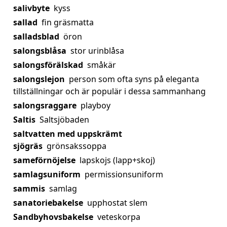
salivbyte
kyss
sallad
fin gräsmatta
salladsblad
öron
salongsblåsa
stor urinblåsa
salongsförälskad
småkär
salongslejon
person som ofta syns på eleganta
tillställningar och är populär i dessa sammanhang
salongsraggare
playboy
Saltis
Saltsjöbaden
saltvatten med uppskrämt
sjögräs
grönsakssoppa
sameförnöjelse
lapskojs (lapp+skoj)
samlagsuniform
permissionsuniform
sammis
samlag
sanatoriebakelse
upphostat slem
Sandbyhovsbakelse
veteskorpa