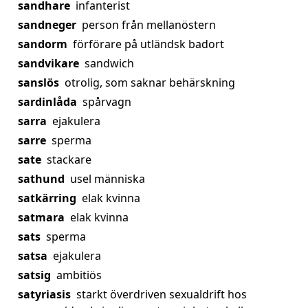
sandhare
infanterist
sandneger
person från mellanöstern
sandorm
förförare på utländsk badort
sandvikare
sandwich
sanslös
otrolig, som saknar behärskning
sardinlåda
spårvagn
sarra
ejakulera
sarre
sperma
sate
stackare
sathund
usel människa
satkärring
elak kvinna
satmara
elak kvinna
sats
sperma
satsa
ejakulera
satsig
ambitiös
satyriasis
starkt överdriven sexualdrift hos