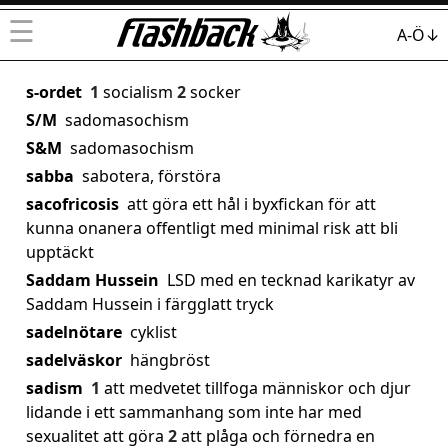
☰
A-Ö↓
s-ordet
1
socialism
2
socker
S/M
sadomasochism
S&M
sadomasochism
sabba
sabotera, förstöra
sacofricosis
att göra ett hål i byxfickan för att
kunna onanera offentligt med minimal risk att bli
upptäckt
Saddam Hussein
LSD med en tecknad karikatyr av
Saddam Hussein i färgglatt tryck
sadelnötare
cyklist
sadelväskor
hängbröst
sadism
1
att medvetet tillfoga människor och djur
lidande i ett sammanhang som inte har med
sexualitet att göra
2
att plåga och förnedra en