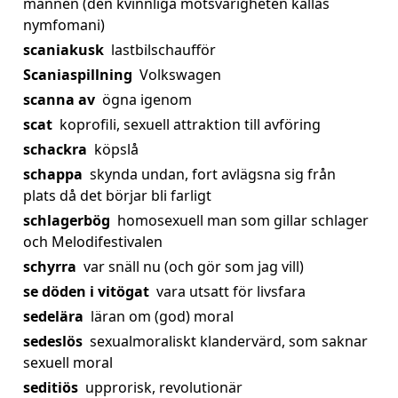
mannen (den kvinnliga motsvarigheten kallas
nymfomani)
scaniakusk
lastbilschaufför
Scaniaspillning
Volkswagen
scanna av
ögna igenom
scat
koprofili, sexuell attraktion till avföring
schackra
köpslå
schappa
skynda undan, fort avlägsna sig från
plats då det börjar bli farligt
schlagerbög
homosexuell man som gillar schlager
och Melodifestivalen
schyrra
var snäll nu (och gör som jag vill)
se döden i vitögat
vara utsatt för livsfara
sedelära
läran om (god) moral
sedeslös
sexualmoraliskt klandervärd, som saknar
sexuell moral
seditiös
upprorisk, revolutionär