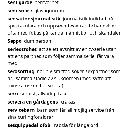
senilgarde
hemvärnet
senilsnöre
glasögonrem
sensationsjournalistik
journalistik inriktad på
spektakulära och uppseendeväckande händelser,
ofta med fokus på kända människor och skandaler
Seppo
dum person
serieotrohet
att se ett avsnitt av en tv-serie utan
att ens partner, som följer samma serie, får vara
med
serosorting
när hiv-smittad söker sexpartner som
är i samma stadie av sjukdomen (med syfte att
minska risken för smitta)
serri
seriöst, allvarligt talat
servera en gårdagens
kräkas
servicebarn
barn som får all möjlig service från
sina curlingföräldrar
sesquippedaliofobi
rädsla för långa ord