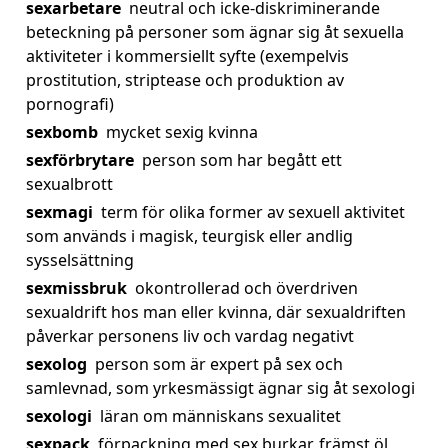
sexarbetare
neutral och icke-diskriminerande
beteckning på personer som ägnar sig åt sexuella
aktiviteter i kommersiellt syfte (exempelvis
prostitution, striptease och produktion av
pornografi)
sexbomb
mycket sexig kvinna
sexförbrytare
person som har begått ett
sexualbrott
sexmagi
term för olika former av sexuell aktivitet
som används i magisk, teurgisk eller andlig
sysselsättning
sexmissbruk
okontrollerad och överdriven
sexualdrift hos man eller kvinna, där sexualdriften
påverkar personens liv och vardag negativt
sexolog
person som är expert på sex och
samlevnad, som yrkesmässigt ägnar sig åt sexologi
sexologi
läran om människans sexualitet
sexpack
förpackning med sex burkar, främst öl