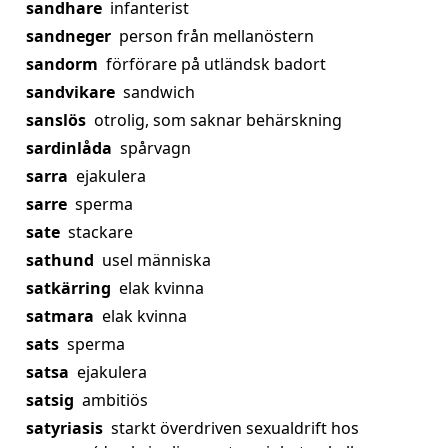
sandhare
infanterist
sandneger
person från mellanöstern
sandorm
förförare på utländsk badort
sandvikare
sandwich
sanslös
otrolig, som saknar behärskning
sardinlåda
spårvagn
sarra
ejakulera
sarre
sperma
sate
stackare
sathund
usel människa
satkärring
elak kvinna
satmara
elak kvinna
sats
sperma
satsa
ejakulera
satsig
ambitiös
satyriasis
starkt överdriven sexualdrift hos