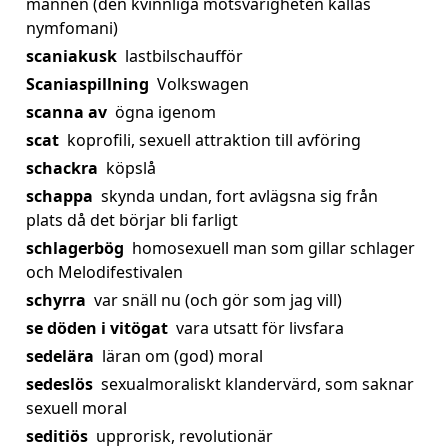
mannen (den kvinnliga motsvarigheten kallas
nymfomani)
scaniakusk
lastbilschaufför
Scaniaspillning
Volkswagen
scanna av
ögna igenom
scat
koprofili, sexuell attraktion till avföring
schackra
köpslå
schappa
skynda undan, fort avlägsna sig från
plats då det börjar bli farligt
schlagerbög
homosexuell man som gillar schlager
och Melodifestivalen
schyrra
var snäll nu (och gör som jag vill)
se döden i vitögat
vara utsatt för livsfara
sedelära
läran om (god) moral
sedeslös
sexualmoraliskt klandervärd, som saknar
sexuell moral
seditiös
upprorisk, revolutionär