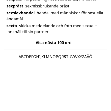
sexpräst
sexmissbrukande präst
sexslavhandel
handel med människor för sexuella
ändamål
sexta
skicka meddelande och foto med sexuellt
innehåll till sin partner
Visa nästa
100
ord
A
B
C
D
E
F
G
H
I
J
K
L
M
N
O
P
Q
R
S
T
U
V
W
X
Y
Z
Å
Ä
Ö