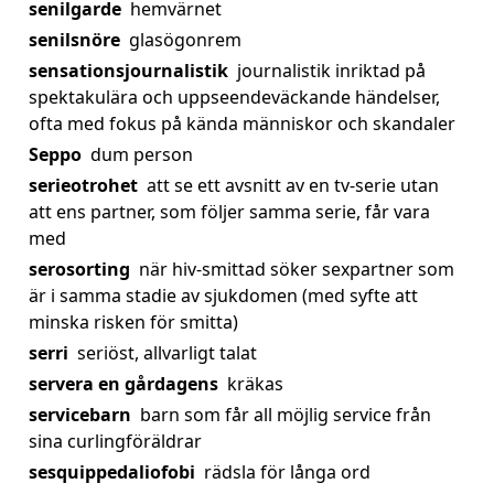
senilgarde
hemvärnet
senilsnöre
glasögonrem
sensationsjournalistik
journalistik inriktad på
spektakulära och uppseendeväckande händelser,
ofta med fokus på kända människor och skandaler
Seppo
dum person
serieotrohet
att se ett avsnitt av en tv-serie utan
att ens partner, som följer samma serie, får vara
med
serosorting
när hiv-smittad söker sexpartner som
är i samma stadie av sjukdomen (med syfte att
minska risken för smitta)
serri
seriöst, allvarligt talat
servera en gårdagens
kräkas
servicebarn
barn som får all möjlig service från
sina curlingföräldrar
sesquippedaliofobi
rädsla för långa ord