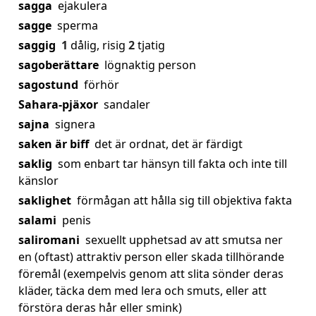
sagga
ejakulera
sagge
sperma
saggig
1
dålig, risig
2
tjatig
sagoberättare
lögnaktig person
sagostund
förhör
Sahara-pjäxor
sandaler
sajna
signera
saken är biff
det är ordnat, det är färdigt
saklig
som enbart tar hänsyn till fakta och inte till
känslor
saklighet
förmågan att hålla sig till objektiva fakta
salami
penis
saliromani
sexuellt upphetsad av att smutsa ner
en (oftast) attraktiv person eller skada tillhörande
föremål (exempelvis genom att slita sönder deras
kläder, täcka dem med lera och smuts, eller att
förstöra deras hår eller smink)