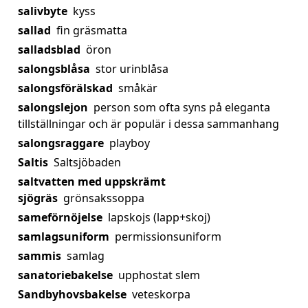
salivbyte
kyss
sallad
fin gräsmatta
salladsblad
öron
salongsblåsa
stor urinblåsa
salongsförälskad
småkär
salongslejon
person som ofta syns på eleganta
tillställningar och är populär i dessa sammanhang
salongsraggare
playboy
Saltis
Saltsjöbaden
saltvatten med uppskrämt
sjögräs
grönsakssoppa
sameförnöjelse
lapskojs (lapp+skoj)
samlagsuniform
permissionsuniform
sammis
samlag
sanatoriebakelse
upphostat slem
Sandbyhovsbakelse
veteskorpa