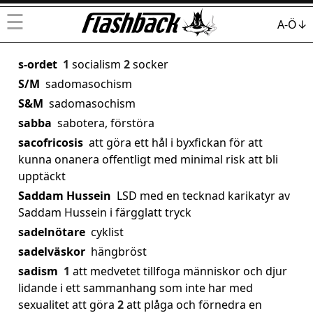
☰
A-Ö↓
s-ordet
1
socialism
2
socker
S/M
sadomasochism
S&M
sadomasochism
sabba
sabotera, förstöra
sacofricosis
att göra ett hål i byxfickan för att
kunna onanera offentligt med minimal risk att bli
upptäckt
Saddam Hussein
LSD med en tecknad karikatyr av
Saddam Hussein i färgglatt tryck
sadelnötare
cyklist
sadelväskor
hängbröst
sadism
1
att medvetet tillfoga människor och djur
lidande i ett sammanhang som inte har med
sexualitet att göra
2
att plåga och förnedra en