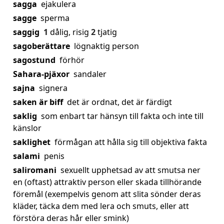
sagga
ejakulera
sagge
sperma
saggig
1
dålig, risig
2
tjatig
sagoberättare
lögnaktig person
sagostund
förhör
Sahara-pjäxor
sandaler
sajna
signera
saken är biff
det är ordnat, det är färdigt
saklig
som enbart tar hänsyn till fakta och inte till
känslor
saklighet
förmågan att hålla sig till objektiva fakta
salami
penis
saliromani
sexuellt upphetsad av att smutsa ner
en (oftast) attraktiv person eller skada tillhörande
föremål (exempelvis genom att slita sönder deras
kläder, täcka dem med lera och smuts, eller att
förstöra deras hår eller smink)