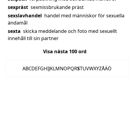
sexpräst
sexmissbrukande präst
sexslavhandel
handel med människor för sexuella
ändamål
sexta
skicka meddelande och foto med sexuellt
innehåll till sin partner
Visa nästa
100
ord
A
B
C
D
E
F
G
H
I
J
K
L
M
N
O
P
Q
R
S
T
U
V
W
X
Y
Z
Å
Ä
Ö