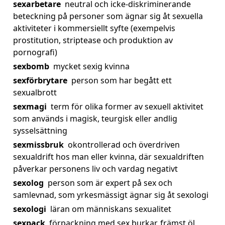
sexarbetare
neutral och icke-diskriminerande
beteckning på personer som ägnar sig åt sexuella
aktiviteter i kommersiellt syfte (exempelvis
prostitution, striptease och produktion av
pornografi)
sexbomb
mycket sexig kvinna
sexförbrytare
person som har begått ett
sexualbrott
sexmagi
term för olika former av sexuell aktivitet
som används i magisk, teurgisk eller andlig
sysselsättning
sexmissbruk
okontrollerad och överdriven
sexualdrift hos man eller kvinna, där sexualdriften
påverkar personens liv och vardag negativt
sexolog
person som är expert på sex och
samlevnad, som yrkesmässigt ägnar sig åt sexologi
sexologi
läran om människans sexualitet
sexpack
förpackning med sex burkar, främst öl