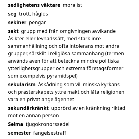
sedlighetens väktare
moralist
seg
trött, håglös
sekiner
pengar
sekt
grupp med från omgivningen avvikande
åsikter eller levnadssätt, med stark inre
sammanhållning och ofta intolerans mot andra
grupper, särskilt i religiösa sammanhang (termen
används även för att beteckna mindre politiska
ytterlighetsgrupper och extrema företagsformer
som exempelvis pyramidspel)
sekularism
åskådning som vill minska kyrkans
och prästerskapets yttre makt och låta religionen
vara en privat angelägenhet
sekundärkränkt
upprörd av en kränkning riktad
mot en annan person
Selma
tjugokronorssedel
semester
fängelsestraff