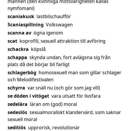
mannen (den kvinnliga motsvarigheten kallas
nymfomani)
scaniakusk
lastbilschaufför
Scaniaspillning
Volkswagen
scanna av
ögna igenom
scat
koprofili, sexuell attraktion till avföring
schackra
köpslå
schappa
skynda undan, fort avlägsna sig från
plats då det börjar bli farligt
schlagerbög
homosexuell man som gillar schlager
och Melodifestivalen
schyrra
var snäll nu (och gör som jag vill)
se döden i vitögat
vara utsatt för livsfara
sedelära
läran om (god) moral
sedeslös
sexualmoraliskt klandervärd, som saknar
sexuell moral
seditiös
upprorisk, revolutionär