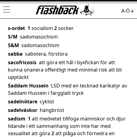
☰
A-Ö↓
s-ordet
1
socialism
2
socker
S/M
sadomasochism
S&M
sadomasochism
sabba
sabotera, förstöra
sacofricosis
att göra ett hål i byxfickan för att
kunna onanera offentligt med minimal risk att bli
upptäckt
Saddam Hussein
LSD med en tecknad karikatyr av
Saddam Hussein i färgglatt tryck
sadelnötare
cyklist
sadelväskor
hängbröst
sadism
1
att medvetet tillfoga människor och djur
lidande i ett sammanhang som inte har med
sexualitet att göra
2
att plåga och förnedra en