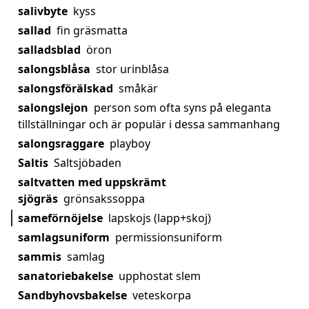
salivbyte
kyss
sallad
fin gräsmatta
salladsblad
öron
salongsblåsa
stor urinblåsa
salongsförälskad
småkär
salongslejon
person som ofta syns på eleganta
tillställningar och är populär i dessa sammanhang
salongsraggare
playboy
Saltis
Saltsjöbaden
saltvatten med uppskrämt
sjögräs
grönsakssoppa
sameförnöjelse
lapskojs (lapp+skoj)
samlagsuniform
permissionsuniform
sammis
samlag
sanatoriebakelse
upphostat slem
Sandbyhovsbakelse
veteskorpa