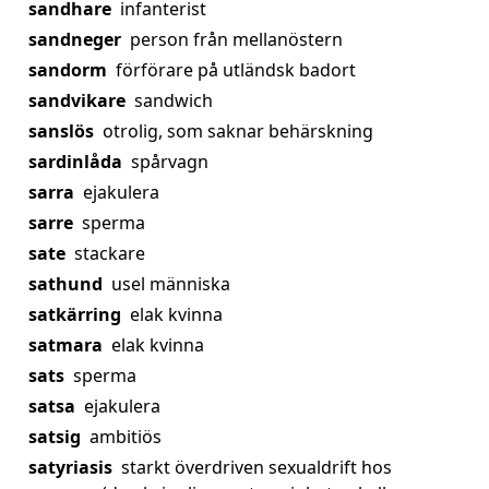
sandhare
infanterist
sandneger
person från mellanöstern
sandorm
förförare på utländsk badort
sandvikare
sandwich
sanslös
otrolig, som saknar behärskning
sardinlåda
spårvagn
sarra
ejakulera
sarre
sperma
sate
stackare
sathund
usel människa
satkärring
elak kvinna
satmara
elak kvinna
sats
sperma
satsa
ejakulera
satsig
ambitiös
satyriasis
starkt överdriven sexualdrift hos