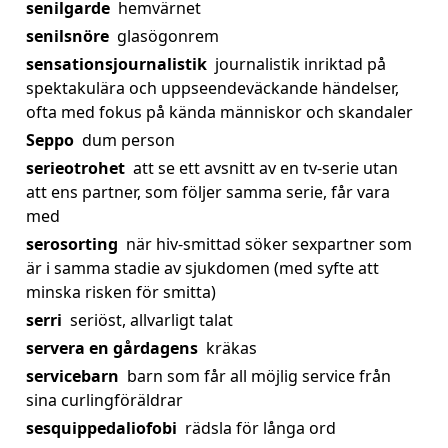
senilgarde
hemvärnet
senilsnöre
glasögonrem
sensationsjournalistik
journalistik inriktad på
spektakulära och uppseendeväckande händelser,
ofta med fokus på kända människor och skandaler
Seppo
dum person
serieotrohet
att se ett avsnitt av en tv-serie utan
att ens partner, som följer samma serie, får vara
med
serosorting
när hiv-smittad söker sexpartner som
är i samma stadie av sjukdomen (med syfte att
minska risken för smitta)
serri
seriöst, allvarligt talat
servera en gårdagens
kräkas
servicebarn
barn som får all möjlig service från
sina curlingföräldrar
sesquippedaliofobi
rädsla för långa ord