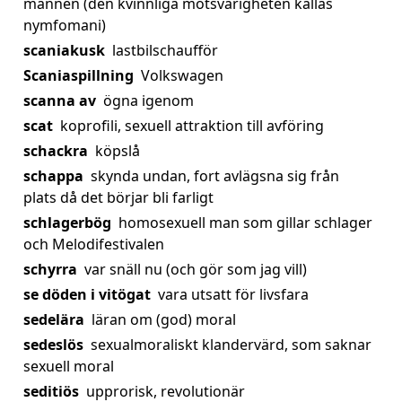
mannen (den kvinnliga motsvarigheten kallas
nymfomani)
scaniakusk
lastbilschaufför
Scaniaspillning
Volkswagen
scanna av
ögna igenom
scat
koprofili, sexuell attraktion till avföring
schackra
köpslå
schappa
skynda undan, fort avlägsna sig från
plats då det börjar bli farligt
schlagerbög
homosexuell man som gillar schlager
och Melodifestivalen
schyrra
var snäll nu (och gör som jag vill)
se döden i vitögat
vara utsatt för livsfara
sedelära
läran om (god) moral
sedeslös
sexualmoraliskt klandervärd, som saknar
sexuell moral
seditiös
upprorisk, revolutionär