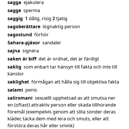
sagga
ejakulera
sagge
sperma
saggig
1
dålig, risig
2
tjatig
sagoberättare
lögnaktig person
sagostund
förhör
Sahara-pjäxor
sandaler
sajna
signera
saken är biff
det är ordnat, det är färdigt
saklig
som enbart tar hänsyn till fakta och inte till
känslor
saklighet
förmågan att hålla sig till objektiva fakta
salami
penis
saliromani
sexuellt upphetsad av att smutsa ner
en (oftast) attraktiv person eller skada tillhörande
föremål (exempelvis genom att slita sönder deras
kläder, täcka dem med lera och smuts, eller att
förstöra deras hår eller smink)