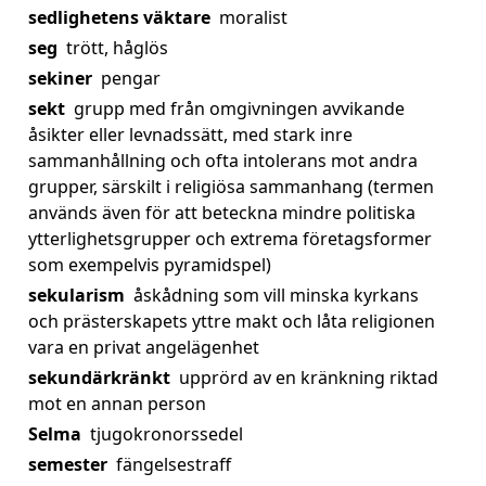
sedlighetens väktare
moralist
seg
trött, håglös
sekiner
pengar
sekt
grupp med från omgivningen avvikande
åsikter eller levnadssätt, med stark inre
sammanhållning och ofta intolerans mot andra
grupper, särskilt i religiösa sammanhang (termen
används även för att beteckna mindre politiska
ytterlighetsgrupper och extrema företagsformer
som exempelvis pyramidspel)
sekularism
åskådning som vill minska kyrkans
och prästerskapets yttre makt och låta religionen
vara en privat angelägenhet
sekundärkränkt
upprörd av en kränkning riktad
mot en annan person
Selma
tjugokronorssedel
semester
fängelsestraff