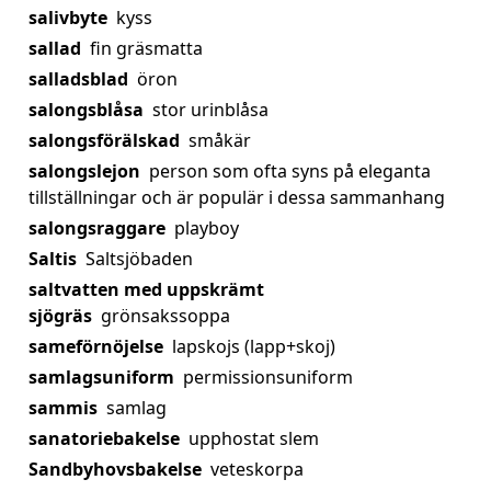
salivbyte
kyss
sallad
fin gräsmatta
salladsblad
öron
salongsblåsa
stor urinblåsa
salongsförälskad
småkär
salongslejon
person som ofta syns på eleganta
tillställningar och är populär i dessa sammanhang
salongsraggare
playboy
Saltis
Saltsjöbaden
saltvatten med uppskrämt
sjögräs
grönsakssoppa
sameförnöjelse
lapskojs (lapp+skoj)
samlagsuniform
permissionsuniform
sammis
samlag
sanatoriebakelse
upphostat slem
Sandbyhovsbakelse
veteskorpa