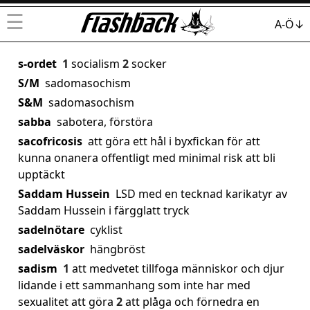
☰
A-Ö↓
s-ordet
1
socialism
2
socker
S/M
sadomasochism
S&M
sadomasochism
sabba
sabotera, förstöra
sacofricosis
att göra ett hål i byxfickan för att
kunna onanera offentligt med minimal risk att bli
upptäckt
Saddam Hussein
LSD med en tecknad karikatyr av
Saddam Hussein i färgglatt tryck
sadelnötare
cyklist
sadelväskor
hängbröst
sadism
1
att medvetet tillfoga människor och djur
lidande i ett sammanhang som inte har med
sexualitet att göra
2
att plåga och förnedra en