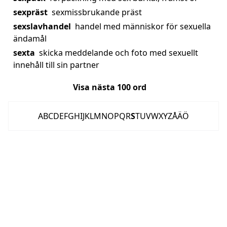
sexpräst
sexmissbrukande präst
sexslavhandel
handel med människor för sexuella
ändamål
sexta
skicka meddelande och foto med sexuellt
innehåll till sin partner
Visa nästa
100
ord
A
B
C
D
E
F
G
H
I
J
K
L
M
N
O
P
Q
R
S
T
U
V
W
X
Y
Z
Å
Ä
Ö