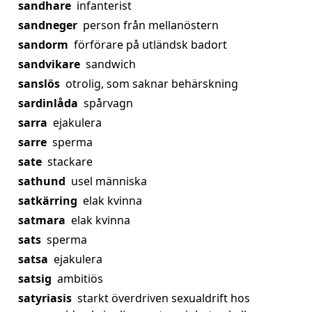
sandhare
infanterist
sandneger
person från mellanöstern
sandorm
förförare på utländsk badort
sandvikare
sandwich
sanslös
otrolig, som saknar behärskning
sardinlåda
spårvagn
sarra
ejakulera
sarre
sperma
sate
stackare
sathund
usel människa
satkärring
elak kvinna
satmara
elak kvinna
sats
sperma
satsa
ejakulera
satsig
ambitiös
satyriasis
starkt överdriven sexualdrift hos