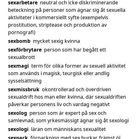
sexarbetare
neutral och icke-diskriminerande
beteckning på personer som ägnar sig åt sexuella
aktiviteter i kommersiellt syfte (exempelvis
prostitution, striptease och produktion av
pornografi)
sexbomb
mycket sexig kvinna
sexförbrytare
person som har begått ett
sexualbrott
sexmagi
term för olika former av sexuell aktivitet
som används i magisk, teurgisk eller andlig
sysselsättning
sexmissbruk
okontrollerad och överdriven
sexualdrift hos man eller kvinna, där sexualdriften
påverkar personens liv och vardag negativt
sexolog
person som är expert på sex och
samlevnad, som yrkesmässigt ägnar sig åt sexologi
sexologi
läran om människans sexualitet
sexpack
förpackning med sex burkar, främst öl