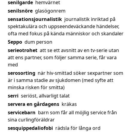
senilgarde
hemvärnet
senilsnöre
glasögonrem
sensationsjournalistik
journalistik inriktad på
spektakulära och uppseendeväckande händelser,
ofta med fokus på kända människor och skandaler
Seppo
dum person
serieotrohet
att se ett avsnitt av en tv-serie utan
att ens partner, som följer samma serie, får vara
med
serosorting
när hiv-smittad söker sexpartner som
är i samma stadie av sjukdomen (med syfte att
minska risken för smitta)
serri
seriöst, allvarligt talat
servera en gårdagens
kräkas
servicebarn
barn som får all möjlig service från
sina curlingföräldrar
sesquippedaliofobi
rädsla för långa ord