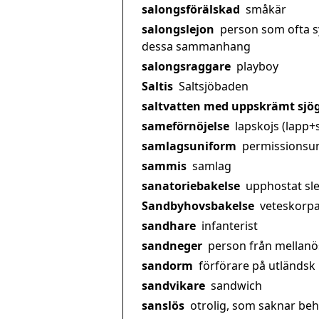
salongsförälskad
småkär
salongslejon
person som ofta sy
dessa sammanhang
salongsraggare
playboy
Saltis
Saltsjöbaden
saltvatten med uppskrämt sjö
sameförnöjelse
lapskojs (lapp+
samlagsuniform
permissionsu
sammis
samlag
sanatoriebakelse
upphostat sl
Sandbyhovsbakelse
veteskorp
sandhare
infanterist
sandneger
person från mellanö
sandorm
förförare på utländsk
sandvikare
sandwich
sanslös
otrolig, som saknar be