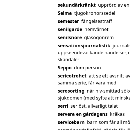
sekundärkränkt
upprörd av en
Selma
tjugokronorssedel
semester
fängelsestraff
senilgarde
hemvärnet
senilsnöre
glasögonrem
sensationsjournalistik
journali
uppseendeväckande händelser, 
skandaler
Seppo
dum person
serieotrohet
att se ett avsnitt a
samma serie, får vara med
serosorting
när hiv-smittad sök
sjukdomen (med syfte att minska 
serri
seriöst, allvarligt talat
servera en gårdagens
kräkas
servicebarn
barn som får all möj