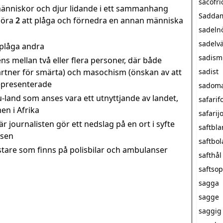
sacofri
 människor och djur lidande i ett sammanhang
Saddam
göra
2
att plåga och förnedra en annan människa
sadeln
sadelv
 plåga andra
sadism
ns mellan två eller flera personer, där både
artner för smärta) och masochism (önskan av att
sadist
representerade
sadom
 u-land som anses vara ett utnyttjande av landet,
safarif
en i Afrika
safarij
är journalisten gör ett nedslag på en ort i syfte
saftbl
tsen
saftbol
stare som finns på polisbilar och ambulanser
safthål
saftso
sagga
sagge
saggig