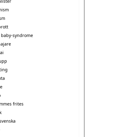
alister
mism
ism
rott
 baby-syndrome
ajare
ai
upp
ting
ta
e
o
ommes frites
k
svenska
e