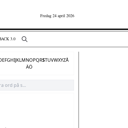
Fredag 24 april 2026
ACK 3.0
D
E
F
G
H
I
J
K
L
M
N
O
P
Q
R
S
T
U
V
W
X
Y
Z
Å
Ä
Ö