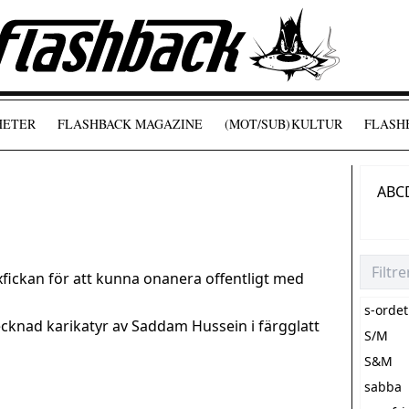
HETER
FLASHBACK MAGAZINE
(MOT/SUB)
KULTUR
FLASHB
A
B
C
yxfickan för att kunna onanera offentligt med
s-ordet
cknad karikatyr av Saddam Hussein i färgglatt
S/M
S&M
sabba