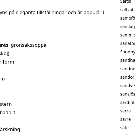
Saltis
saltva
ns på eleganta tillställningar och är populär i
samefö
samlag
sammi
sanato
gräs
grönsakssoppa
Sandby
skoj)
sandha
niform
sandne
sando
em
sandvi
a
sanslö
sardin
stern
sarra
 badort
sarre
sate
härskning