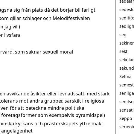
sedelä
sna sig från plats då det börjar bli farligt
sedesl
m gillar schlager och Melodifestivalen
seditiö
 jag vill)
sedlig
r livsfara
seg
sekine
rvärd, som saknar sexuell moral
sekt
sekula
sekunda
Selma
semest
 avvikande åsikter eller levnadssätt, med stark
senilg
olerans mot andra grupper, särskilt i religiösa
senils
n för att beteckna mindre politiska
sensati
a företagsformer som exempelvis pyramidspel)
Seppo
minska kyrkans och prästerskapets yttre makt
serieot
at angelägenhet