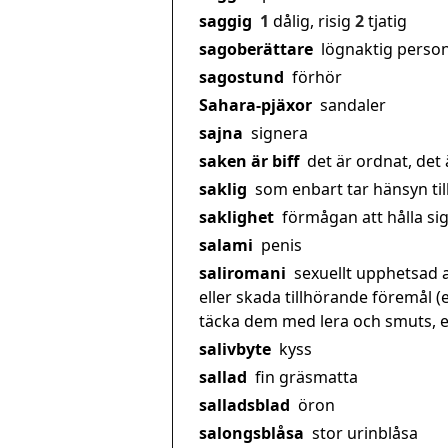
saggig
1
dålig, risig
2
tjatig
sagoberättare
lögnaktig perso
sagostund
förhör
Sahara-pjäxor
sandaler
sajna
signera
saken är biff
det är ordnat, det 
saklig
som enbart tar hänsyn till 
saklighet
förmågan att hålla sig 
salami
penis
saliromani
sexuellt upphetsad a
eller skada tillhörande föremål (
täcka dem med lera och smuts, ell
salivbyte
kyss
sallad
fin gräsmatta
salladsblad
öron
salongsblåsa
stor urinblåsa