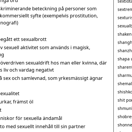
långa ord
sextiot
iskriminerande beteckning på personer som
sextre
i kommersiellt syfte (exempelvis prostitution,
sextur
nografi)
sexualb
shaken
egått ett sexualbrott
shangh
v sexuell aktivitet som används i magisk,
shanzh
ng
shapa 
överdriven sexualdrift hos man eller kvinna, där
sharen
 liv och vardag negativt
sharmu
å sex och samlevnad, som yrkesmässigt ägnar
shemal
shishk
exualitet
shit p
rkar, främst öl
shmun
t
shobre
iskor för sexuella ändamål
shonn
 med sexuellt innehåll till sin partner