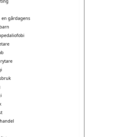
rting
a en gårdagens
ebarn
ppedaliofobi
etare
mb
rytare
i
sbruk
g
i
k
st
vhandel