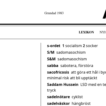
Grundad 1983
LEXIKON
NY
s-ordet
1
socialism
2
socker
S/M
sadomasochism
S&M
sadomasochism
sabba
sabotera, förstöra
sacofricosis
att göra ett hål i b
minimal risk att bli upptäckt
Saddam Hussein
LSD med en te
tryck
sadelnötare
cyklist
sadelväskor
hängbröst