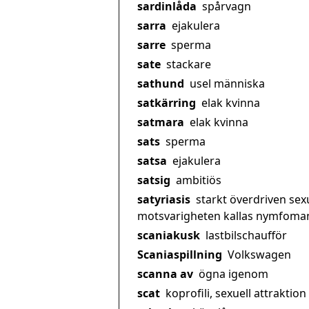
sardinlåda
spårvagn
sarra
ejakulera
sarre
sperma
sate
stackare
sathund
usel människa
satkärring
elak kvinna
satmara
elak kvinna
sats
sperma
satsa
ejakulera
satsig
ambitiös
satyriasis
starkt överdriven sex
motsvarigheten kallas nymfoman
scaniakusk
lastbilschaufför
Scaniaspillning
Volkswagen
scanna av
ögna igenom
scat
koprofili, sexuell attraktion 