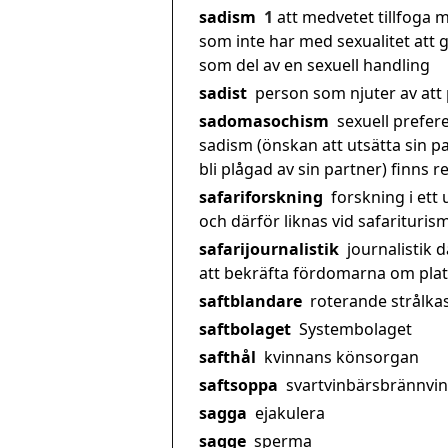
sadism
1
att medvetet tillfoga
som inte har med sexualitet att 
som del av en sexuell handling
sadist
person som njuter av att
sadomasochism
sexuell prefere
sadism (önskan att utsätta sin p
bli plågad av sin partner) finns 
safariforskning
forskning i ett
och därför liknas vid safariturism
safarijournalistik
journalistik d
att bekräfta fördomarna om pla
saftblandare
roterande strålka
saftbolaget
Systembolaget
safthål
kvinnans könsorgan
saftsoppa
svartvinbärsbrännvin
sagga
ejakulera
sagge
sperma