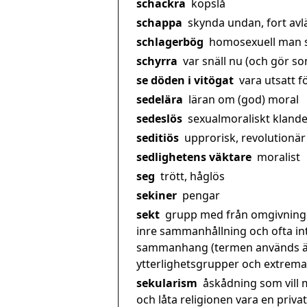
schackra
köpslå
schappa
skynda undan, fort avläg
schlagerbög
homosexuell man so
schyrra
var snäll nu (och gör som
se döden i vitögat
vara utsatt fö
sedelära
läran om (god) moral
sedeslös
sexualmoraliskt klande
seditiös
upprorisk, revolutionär
sedlighetens väktare
moralist
seg
trött, håglös
sekiner
pengar
sekt
grupp med från omgivningen
inre sammanhållning och ofta int
sammanhang (termen används äve
ytterlighetsgrupper och extrem
sekularism
åskådning som vill 
och låta religionen vara en priv