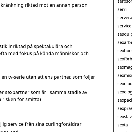
seroso
 kränkning riktad mot en annan person
serri
server
servic
sesqui
sexarb
stik inriktad på spektakulära och
sexbo
ofta med fokus på kända människor och
sexförb
sexmag
sexmis
v en tv-serie utan att ens partner, som följer
sexolo
er sexpartner som är i samma stadie av
sexolog
risken för smitta)
sexpac
sexprä
sexsla
lig service från sina curlingföräldrar
sexta