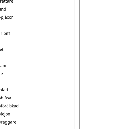
rättare
und
-pjäxor
r biff
et
mani
te
sblad
sblåsa
sförälskad
slejon
sraggare