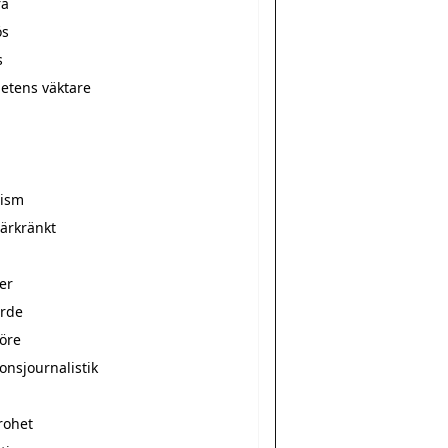
ra
ös
s
hetens väktare
r
rism
̈rkränkt
er
arde
nöre
onsjournalistik
rohet