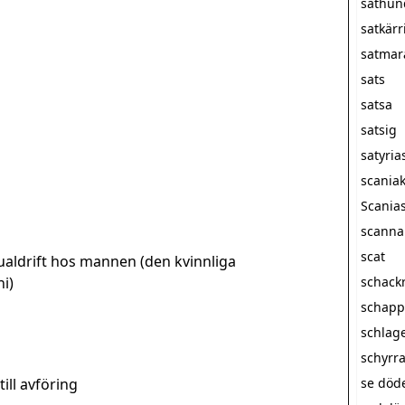
sathun
satkärr
satmar
sats
satsa
satsig
satyria
scania
Scanias
scanna
scat
ualdrift hos mannen (den kvinnliga
i)
schack
schapp
schlag
schyrr
till avföring
se döde