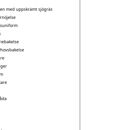
tten med uppskrämt sjögräs
rnöjelse
suniform
s
riebakelse
hovsbakelse
re
ger
rm
kare
s
låda