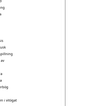
d
ing
a
sis
kusk
pillning
 av
ra
a
erbög
a
n i vitögat