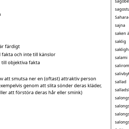
sagobe
sagost
n
Sahara
sajna
saken ä
saklig
är färdigt
sakligh
fakta och inte till känslor
salami
till objektiva fakta
saliro
salivby
v att smutsa ner en (oftast) attraktiv person
sallad
exempelvis genom att slita sönder deras kläder,
sallad
er att förstöra deras hår eller smink)
salong
salong
salong
salong