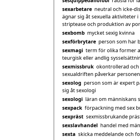
sesquippedaliofobi
rädsla för 
sexarbetare
neutral och icke-d
ägnar sig åt sexuella aktiviteter 
striptease och produktion av por
sexbomb
mycket sexig kvinna
sexförbrytare
person som har b
sexmagi
term för olika former a
teurgisk eller andlig sysselsättni
sexmissbruk
okontrollerad och 
sexualdriften påverkar personens
sexolog
person som är expert p
sig åt sexologi
sexologi
läran om människans s
sexpack
förpackning med sex bu
sexpräst
sexmissbrukande präs
sexslavhandel
handel med männ
sexta
skicka meddelande och foto