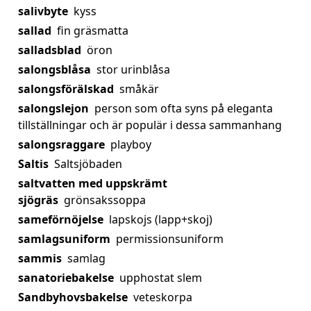
salivbyte
kyss
sallad
fin gräsmatta
salladsblad
öron
salongsblåsa
stor urinblåsa
salongsförälskad
småkär
salongslejon
person som ofta syns på eleganta
tillställningar och är populär i dessa sammanhang
salongsraggare
playboy
Saltis
Saltsjöbaden
saltvatten med uppskrämt
sjögräs
grönsakssoppa
sameförnöjelse
lapskojs (lapp+skoj)
samlagsuniform
permissionsuniform
sammis
samlag
sanatoriebakelse
upphostat slem
Sandbyhovsbakelse
veteskorpa