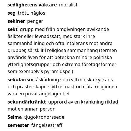
sedlighetens väktare
moralist
seg
trött, håglös
sekiner
pengar
sekt
grupp med från omgivningen avvikande
åsikter eller levnadssätt, med stark inre
sammanhållning och ofta intolerans mot andra
grupper, särskilt i religiösa sammanhang (termen
används även för att beteckna mindre politiska
ytterlighetsgrupper och extrema företagsformer
som exempelvis pyramidspel)
sekularism
åskådning som vill minska kyrkans
och prästerskapets yttre makt och låta religionen
vara en privat angelägenhet
sekundärkränkt
upprörd av en kränkning riktad
mot en annan person
Selma
tjugokronorssedel
semester
fängelsestraff