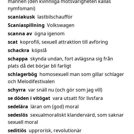
mannen (den kvinnliga motsvarigheten kallas
nymfomani)
scaniakusk
lastbilschaufför
Scaniaspillning
Volkswagen
scanna av
ögna igenom
scat
koprofili, sexuell attraktion till avföring
schackra
köpslå
schappa
skynda undan, fort avlägsna sig från
plats då det börjar bli farligt
schlagerbög
homosexuell man som gillar schlager
och Melodifestivalen
schyrra
var snäll nu (och gör som jag vill)
se döden i vitögat
vara utsatt för livsfara
sedelära
läran om (god) moral
sedeslös
sexualmoraliskt klandervärd, som saknar
sexuell moral
seditiös
upprorisk, revolutionär