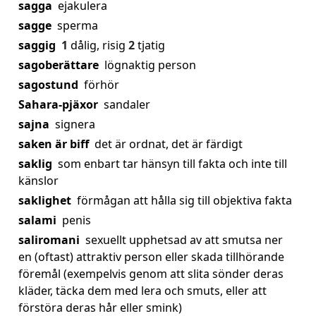
sagga
ejakulera
sagge
sperma
saggig
1
dålig, risig
2
tjatig
sagoberättare
lögnaktig person
sagostund
förhör
Sahara-pjäxor
sandaler
sajna
signera
saken är biff
det är ordnat, det är färdigt
saklig
som enbart tar hänsyn till fakta och inte till
känslor
saklighet
förmågan att hålla sig till objektiva fakta
salami
penis
saliromani
sexuellt upphetsad av att smutsa ner
en (oftast) attraktiv person eller skada tillhörande
föremål (exempelvis genom att slita sönder deras
kläder, täcka dem med lera och smuts, eller att
förstöra deras hår eller smink)