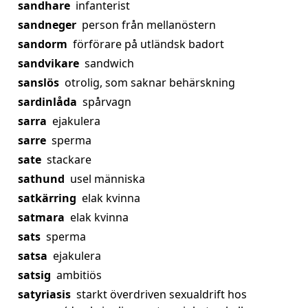
sandhare
infanterist
sandneger
person från mellanöstern
sandorm
förförare på utländsk badort
sandvikare
sandwich
sanslös
otrolig, som saknar behärskning
sardinlåda
spårvagn
sarra
ejakulera
sarre
sperma
sate
stackare
sathund
usel människa
satkärring
elak kvinna
satmara
elak kvinna
sats
sperma
satsa
ejakulera
satsig
ambitiös
satyriasis
starkt överdriven sexualdrift hos