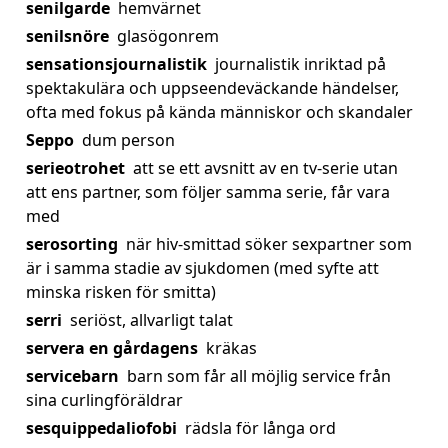
senilgarde
hemvärnet
senilsnöre
glasögonrem
sensationsjournalistik
journalistik inriktad på
spektakulära och uppseendeväckande händelser,
ofta med fokus på kända människor och skandaler
Seppo
dum person
serieotrohet
att se ett avsnitt av en tv-serie utan
att ens partner, som följer samma serie, får vara
med
serosorting
när hiv-smittad söker sexpartner som
är i samma stadie av sjukdomen (med syfte att
minska risken för smitta)
serri
seriöst, allvarligt talat
servera en gårdagens
kräkas
servicebarn
barn som får all möjlig service från
sina curlingföräldrar
sesquippedaliofobi
rädsla för långa ord