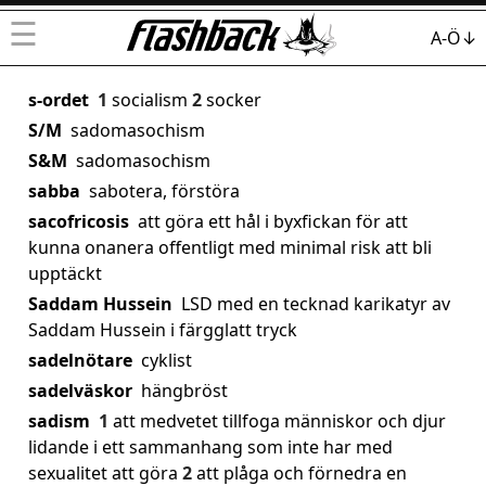
☰
A-Ö↓
s-ordet
1
socialism
2
socker
S/M
sadomasochism
S&M
sadomasochism
sabba
sabotera, förstöra
sacofricosis
att göra ett hål i byxfickan för att
kunna onanera offentligt med minimal risk att bli
upptäckt
Saddam Hussein
LSD med en tecknad karikatyr av
Saddam Hussein i färgglatt tryck
sadelnötare
cyklist
sadelväskor
hängbröst
sadism
1
att medvetet tillfoga människor och djur
lidande i ett sammanhang som inte har med
sexualitet att göra
2
att plåga och förnedra en