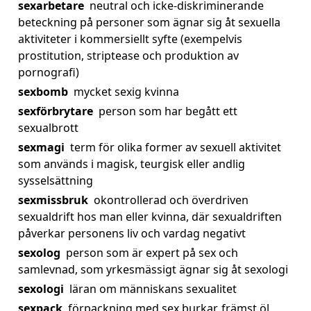
sexarbetare
neutral och icke-diskriminerande
beteckning på personer som ägnar sig åt sexuella
aktiviteter i kommersiellt syfte (exempelvis
prostitution, striptease och produktion av
pornografi)
sexbomb
mycket sexig kvinna
sexförbrytare
person som har begått ett
sexualbrott
sexmagi
term för olika former av sexuell aktivitet
som används i magisk, teurgisk eller andlig
sysselsättning
sexmissbruk
okontrollerad och överdriven
sexualdrift hos man eller kvinna, där sexualdriften
påverkar personens liv och vardag negativt
sexolog
person som är expert på sex och
samlevnad, som yrkesmässigt ägnar sig åt sexologi
sexologi
läran om människans sexualitet
sexpack
förpackning med sex burkar, främst öl