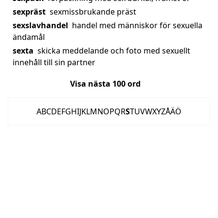
sexpräst
sexmissbrukande präst
sexslavhandel
handel med människor för sexuella
ändamål
sexta
skicka meddelande och foto med sexuellt
innehåll till sin partner
Visa nästa
100
ord
A
B
C
D
E
F
G
H
I
J
K
L
M
N
O
P
Q
R
S
T
U
V
W
X
Y
Z
Å
Ä
Ö