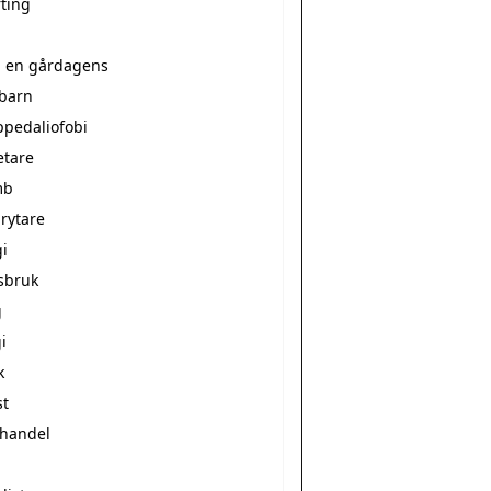
rting
a en gårdagens
ebarn
ppedaliofobi
etare
mb
rytare
i
sbruk
g
i
k
st
vhandel