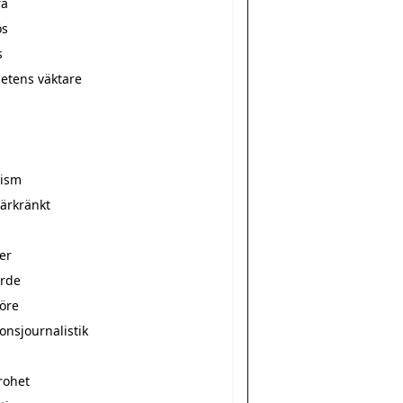
ra
ös
s
hetens väktare
r
rism
̈rkränkt
er
arde
nöre
onsjournalistik
rohet