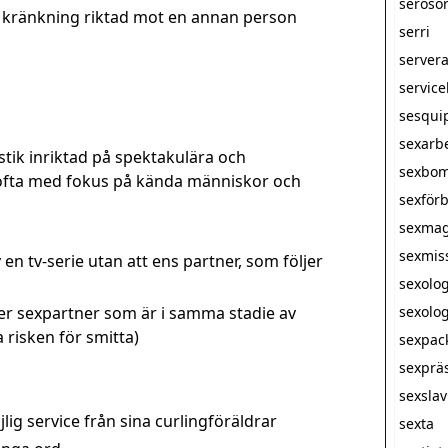
seroso
 kränkning riktad mot en annan person
serri
server
servic
sesqui
sexarb
stik inriktad på spektakulära och
sexbo
ofta med fokus på kända människor och
sexförb
sexmag
sexmis
v en tv-serie utan att ens partner, som följer
sexolo
er sexpartner som är i samma stadie av
sexolog
risken för smitta)
sexpac
sexprä
sexsla
lig service från sina curlingföräldrar
sexta