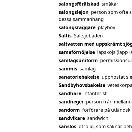
salongsförälskad
småkär
salongslejon
person som ofta sy
dessa sammanhang
salongsraggare
playboy
Saltis
Saltsjöbaden
saltvatten med uppskrämt sjö
sameförnöjelse
lapskojs (lapp+
samlagsuniform
permissionsu
sammis
samlag
sanatoriebakelse
upphostat sl
Sandbyhovsbakelse
veteskorp
sandhare
infanterist
sandneger
person från mellanö
sandorm
förförare på utländsk
sandvikare
sandwich
sanslös
otrolig, som saknar be