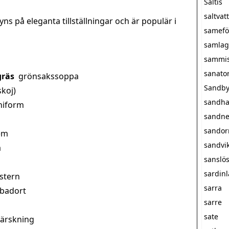
Saltis
saltva
ns på eleganta tillställningar och är populär i
samefö
samlag
sammi
sanato
gräs
grönsakssoppa
Sandby
skoj)
sandha
niform
sandne
sando
em
sandvi
a
sanslö
sardin
stern
sarra
 badort
sarre
sate
härskning