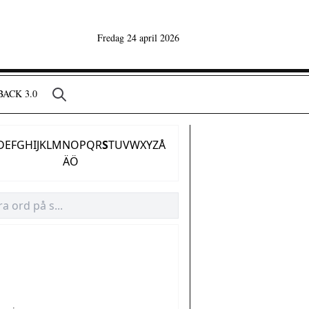
Fredag 24 april 2026
ACK 3.0
D
E
F
G
H
I
J
K
L
M
N
O
P
Q
R
S
T
U
V
W
X
Y
Z
Å
Ä
Ö