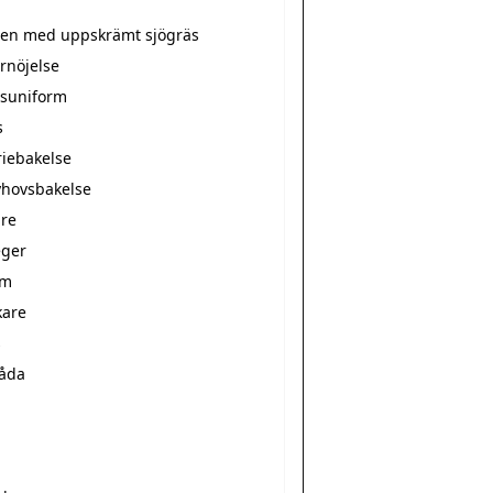
tten med uppskrämt sjögräs
rnöjelse
suniform
s
riebakelse
hovsbakelse
re
ger
rm
kare
s
låda