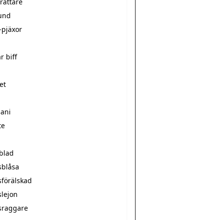
rättare
und
-pjäxor
r biff
et
mani
te
sblad
sblåsa
sförälskad
slejon
sraggare