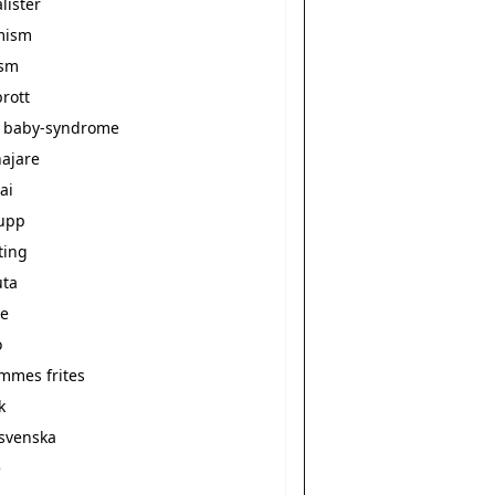
alister
mism
ism
rott
 baby-syndrome
ajare
ai
upp
ting
ta
e
o
ommes frites
k
svenska
e