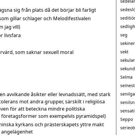
sedelä
sna sig från plats då det börjar bli farligt
sedesl
m gillar schlager och Melodifestivalen
seditiö
 jag vill)
sedlig
r livsfara
seg
sekine
rvärd, som saknar sexuell moral
sekt
sekula
sekunda
Selma
semest
 avvikande åsikter eller levnadssätt, med stark
senilg
olerans mot andra grupper, särskilt i religiösa
senils
n för att beteckna mindre politiska
sensati
a företagsformer som exempelvis pyramidspel)
Seppo
minska kyrkans och prästerskapets yttre makt
serieot
at angelägenhet