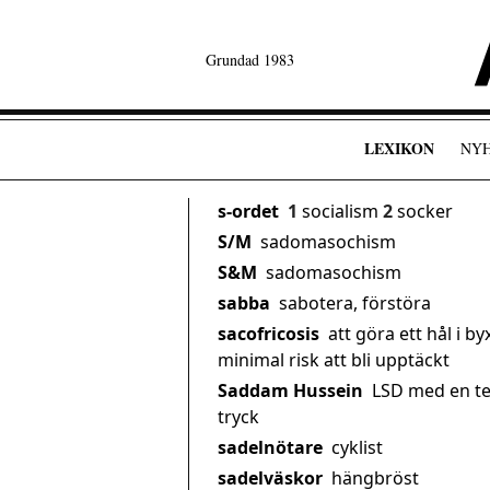
Grundad 1983
LEXIKON
NY
s-ordet
1
socialism
2
socker
S/M
sadomasochism
S&M
sadomasochism
sabba
sabotera, förstöra
sacofricosis
att göra ett hål i b
minimal risk att bli upptäckt
Saddam Hussein
LSD med en te
tryck
sadelnötare
cyklist
sadelväskor
hängbröst