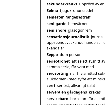
sekundärkränkt
upprörd av en
Selma
tjugokronorssedel
semester
fängelsestraff
senilgarde
hemvärnet
senilsnöre
glasögonrem
sensationsjournalistik
journali
uppseendeväckande händelser, 
skandaler
Seppo
dum person
serieotrohet
att se ett avsnitt a
samma serie, får vara med
serosorting
när hiv-smittad sök
sjukdomen (med syfte att minska 
serri
seriöst, allvarligt talat
servera en gårdagens
kräkas
servicebarn
barn som får all möj