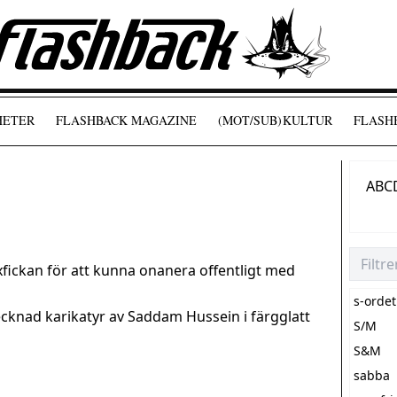
HETER
FLASHBACK MAGAZINE
(MOT/SUB)
KULTUR
FLASHB
A
B
C
yxfickan för att kunna onanera offentligt med
s-ordet
cknad karikatyr av Saddam Hussein i färgglatt
S/M
S&M
sabba