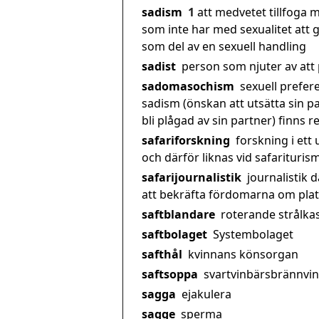
sadism
1
att medvetet tillfoga
som inte har med sexualitet att 
som del av en sexuell handling
sadist
person som njuter av att
sadomasochism
sexuell prefere
sadism (önskan att utsätta sin p
bli plågad av sin partner) finns 
safariforskning
forskning i ett
och därför liknas vid safariturism
safarijournalistik
journalistik d
att bekräfta fördomarna om pla
saftblandare
roterande strålka
saftbolaget
Systembolaget
safthål
kvinnans könsorgan
saftsoppa
svartvinbärsbrännvin
sagga
ejakulera
sagge
sperma