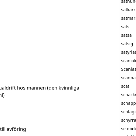
sathun
satkärr
satmar
sats
satsa
satsig
satyria
scania
Scanias
scanna
scat
ualdrift hos mannen (den kvinnliga
i)
schack
schapp
schlag
schyrr
till avföring
se döde