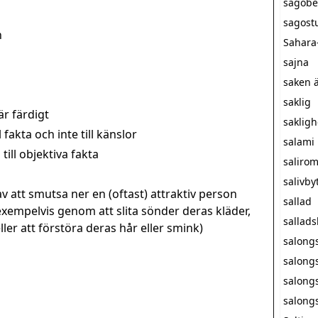
sagobe
sagost
n
Sahara
sajna
saken ä
saklig
är färdigt
sakligh
fakta och inte till känslor
salami
till objektiva fakta
saliro
salivby
v att smutsa ner en (oftast) attraktiv person
sallad
exempelvis genom att slita sönder deras kläder,
sallad
er att förstöra deras hår eller smink)
salong
salong
salong
salong