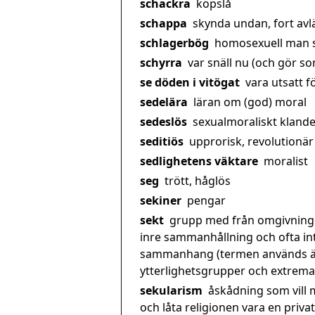
schackra
köpslå
schappa
skynda undan, fort avläg
schlagerbög
homosexuell man so
schyrra
var snäll nu (och gör som
se döden i vitögat
vara utsatt fö
sedelära
läran om (god) moral
sedeslös
sexualmoraliskt klande
seditiös
upprorisk, revolutionär
sedlighetens väktare
moralist
seg
trött, håglös
sekiner
pengar
sekt
grupp med från omgivningen
inre sammanhållning och ofta int
sammanhang (termen används äve
ytterlighetsgrupper och extrem
sekularism
åskådning som vill 
och låta religionen vara en priv