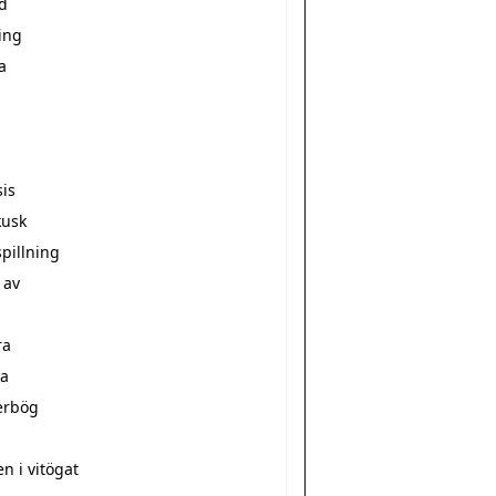
d
ing
a
sis
kusk
pillning
 av
ra
a
erbög
a
n i vitögat