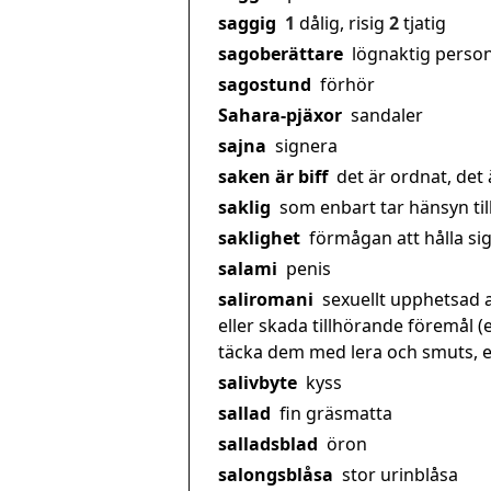
saggig
1
dålig, risig
2
tjatig
sagoberättare
lögnaktig perso
sagostund
förhör
Sahara-pjäxor
sandaler
sajna
signera
saken är biff
det är ordnat, det 
saklig
som enbart tar hänsyn till 
saklighet
förmågan att hålla sig 
salami
penis
saliromani
sexuellt upphetsad a
eller skada tillhörande föremål (
täcka dem med lera och smuts, ell
salivbyte
kyss
sallad
fin gräsmatta
salladsblad
öron
salongsblåsa
stor urinblåsa