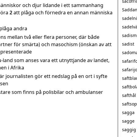
sacofri
 människor och djur lidande i ett sammanhang
Saddam
göra
2
att plåga och förnedra en annan människa
sadeln
sadelv
 plåga andra
sadism
ns mellan två eller flera personer, där både
artner för smärta) och masochism (önskan av att
sadist
representerade
sadom
 u-land som anses vara ett utnyttjande av landet,
safarif
en i Afrika
safarij
är journalisten gör ett nedslag på en ort i syfte
saftbl
tsen
saftbol
stare som finns på polisbilar och ambulanser
safthål
saftso
sagga
sagge
saggig