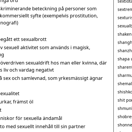
långa ord
sextiot
iskriminerande beteckning på personer som
sextre
i kommersiellt syfte (exempelvis prostitution,
sextur
nografi)
sexualb
shaken
egått ett sexualbrott
shangh
v sexuell aktivitet som används i magisk,
shanzh
ng
shapa 
överdriven sexualdrift hos man eller kvinna, där
sharen
 liv och vardag negativt
sharmu
å sex och samlevnad, som yrkesmässigt ägnar
shemal
shishk
exualitet
shit p
rkar, främst öl
shmun
t
shobre
iskor för sexuella ändamål
shonn
 med sexuellt innehåll till sin partner