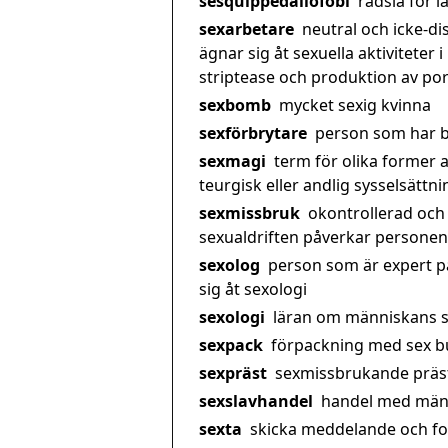
sesquippedaliofobi
rädsla för 
sexarbetare
neutral och icke-d
ägnar sig åt sexuella aktiviteter 
striptease och produktion av por
sexbomb
mycket sexig kvinna
sexförbrytare
person som har b
sexmagi
term för olika former a
teurgisk eller andlig sysselsättni
sexmissbruk
okontrollerad och 
sexualdriften påverkar personens
sexolog
person som är expert p
sig åt sexologi
sexologi
läran om människans s
sexpack
förpackning med sex bu
sexpräst
sexmissbrukande präs
sexslavhandel
handel med männ
sexta
skicka meddelande och foto