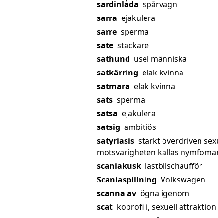
sardinlåda
spårvagn
sarra
ejakulera
sarre
sperma
sate
stackare
sathund
usel människa
satkärring
elak kvinna
satmara
elak kvinna
sats
sperma
satsa
ejakulera
satsig
ambitiös
satyriasis
starkt överdriven sex
motsvarigheten kallas nymfoman
scaniakusk
lastbilschaufför
Scaniaspillning
Volkswagen
scanna av
ögna igenom
scat
koprofili, sexuell attraktion 