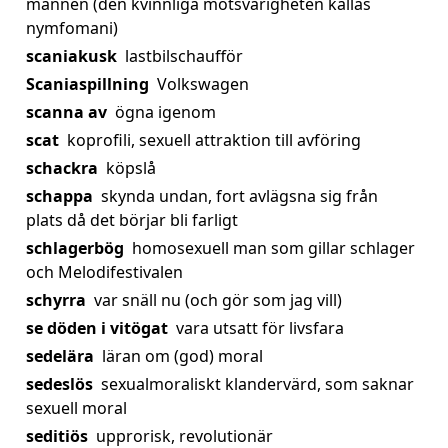
mannen (den kvinnliga motsvarigheten kallas
nymfomani)
scaniakusk
lastbilschaufför
Scaniaspillning
Volkswagen
scanna av
ögna igenom
scat
koprofili, sexuell attraktion till avföring
schackra
köpslå
schappa
skynda undan, fort avlägsna sig från
plats då det börjar bli farligt
schlagerbög
homosexuell man som gillar schlager
och Melodifestivalen
schyrra
var snäll nu (och gör som jag vill)
se döden i vitögat
vara utsatt för livsfara
sedelära
läran om (god) moral
sedeslös
sexualmoraliskt klandervärd, som saknar
sexuell moral
seditiös
upprorisk, revolutionär