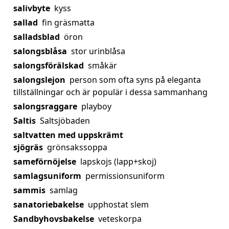
salivbyte
kyss
sallad
fin gräsmatta
salladsblad
öron
salongsblåsa
stor urinblåsa
salongsförälskad
småkär
salongslejon
person som ofta syns på eleganta
tillställningar och är populär i dessa sammanhang
salongsraggare
playboy
Saltis
Saltsjöbaden
saltvatten med uppskrämt
sjögräs
grönsakssoppa
sameförnöjelse
lapskojs (lapp+skoj)
samlagsuniform
permissionsuniform
sammis
samlag
sanatoriebakelse
upphostat slem
Sandbyhovsbakelse
veteskorpa