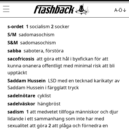
☰
A-Ö↓
s-ordet
1
socialism
2
socker
S/M
sadomasochism
S&M
sadomasochism
sabba
sabotera, förstöra
sacofricosis
att göra ett hål i byxfickan för att
kunna onanera offentligt med minimal risk att bli
upptäckt
Saddam Hussein
LSD med en tecknad karikatyr av
Saddam Hussein i färgglatt tryck
sadelnötare
cyklist
sadelväskor
hängbröst
sadism
1
att medvetet tillfoga människor och djur
lidande i ett sammanhang som inte har med
sexualitet att göra
2
att plåga och förnedra en