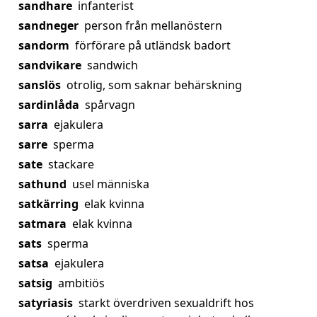
sandhare
infanterist
sandneger
person från mellanöstern
sandorm
förförare på utländsk badort
sandvikare
sandwich
sanslös
otrolig, som saknar behärskning
sardinlåda
spårvagn
sarra
ejakulera
sarre
sperma
sate
stackare
sathund
usel människa
satkärring
elak kvinna
satmara
elak kvinna
sats
sperma
satsa
ejakulera
satsig
ambitiös
satyriasis
starkt överdriven sexualdrift hos