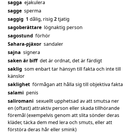
sagga
ejakulera
sagge
sperma
saggig
1
dålig, risig
2
tjatig
sagoberättare
lögnaktig person
sagostund
förhör
Sahara-pjäxor
sandaler
sajna
signera
saken är biff
det är ordnat, det är färdigt
saklig
som enbart tar hänsyn till fakta och inte till
känslor
saklighet
förmågan att hålla sig till objektiva fakta
salami
penis
saliromani
sexuellt upphetsad av att smutsa ner
en (oftast) attraktiv person eller skada tillhörande
föremål (exempelvis genom att slita sönder deras
kläder, täcka dem med lera och smuts, eller att
förstöra deras hår eller smink)