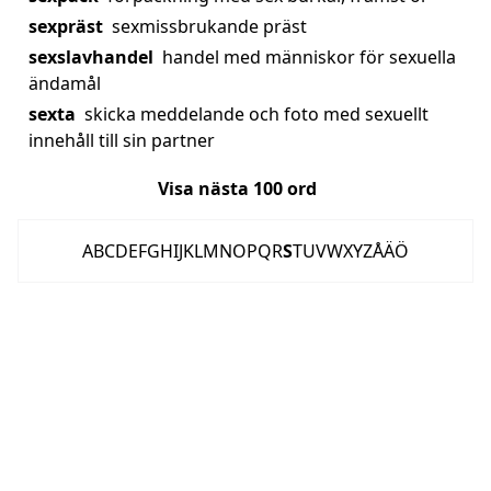
sexpräst
sexmissbrukande präst
sexslavhandel
handel med människor för sexuella
ändamål
sexta
skicka meddelande och foto med sexuellt
innehåll till sin partner
Visa nästa
100
ord
A
B
C
D
E
F
G
H
I
J
K
L
M
N
O
P
Q
R
S
T
U
V
W
X
Y
Z
Å
Ä
Ö