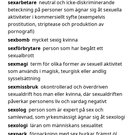
sexarbetare
neutral och icke-diskriminerande
beteckning på personer som ägnar sig åt sexuella
aktiviteter i kommersiellt syfte (exempelvis
prostitution, striptease och produktion av
pornografi)
sexbomb
mycket sexig kvinna
sexförbrytare
person som har begått ett
sexualbrott
sexmagi
term för olika former av sexuell aktivitet
som används i magisk, teurgisk eller andlig
sysselsättning
sexmissbruk
okontrollerad och överdriven
sexualdrift hos man eller kvinna, där sexualdriften
påverkar personens liv och vardag negativt
sexolog
person som är expert på sex och
samlevnad, som yrkesmässigt ägnar sig åt sexologi
sexologi
läran om människans sexualitet
sexpack
förpackning med sex burkar, främst öl