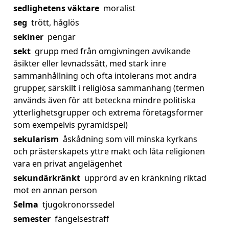
sedlighetens väktare
moralist
seg
trött, håglös
sekiner
pengar
sekt
grupp med från omgivningen avvikande
åsikter eller levnadssätt, med stark inre
sammanhållning och ofta intolerans mot andra
grupper, särskilt i religiösa sammanhang (termen
används även för att beteckna mindre politiska
ytterlighetsgrupper och extrema företagsformer
som exempelvis pyramidspel)
sekularism
åskådning som vill minska kyrkans
och prästerskapets yttre makt och låta religionen
vara en privat angelägenhet
sekundärkränkt
upprörd av en kränkning riktad
mot en annan person
Selma
tjugokronorssedel
semester
fängelsestraff