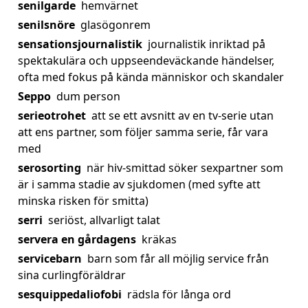
senilgarde
hemvärnet
senilsnöre
glasögonrem
sensationsjournalistik
journalistik inriktad på
spektakulära och uppseendeväckande händelser,
ofta med fokus på kända människor och skandaler
Seppo
dum person
serieotrohet
att se ett avsnitt av en tv-serie utan
att ens partner, som följer samma serie, får vara
med
serosorting
när hiv-smittad söker sexpartner som
är i samma stadie av sjukdomen (med syfte att
minska risken för smitta)
serri
seriöst, allvarligt talat
servera en gårdagens
kräkas
servicebarn
barn som får all möjlig service från
sina curlingföräldrar
sesquippedaliofobi
rädsla för långa ord